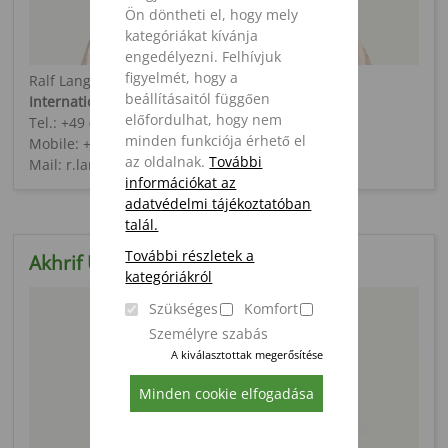
Ön döntheti el, hogy mely
kategóriákat kívánja
engedélyezni. Felhívjuk
figyelmét, hogy a
Ralf Lange
beállításaitól függően
International Sales Manager Western Europe
előfordulhat, hogy nem
Tel.: +49 (0) 5424 / 802 - 74
minden funkciója érhető el
Mobile: +49 (0) 173 / 254 60 40
az oldalnak.
További
Mail: r.lange@strautmann.com
információkat az
adatvédelmi tájékoztatóban
talál.
További részletek a
Akhrif Úr
kategóriákról
Szükséges
Komfort
Személyre szabás
A kiválasztottak megerősítése
Minden cookie elfogadása