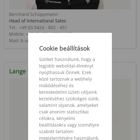
Bernhard Schoppmann
Head of International Sales
Tel.: +49 (0) 5424 - 802 - 451
Mobile: +49 (0) 151- 4026 4193
Mail: b.schoppmann@strautmann.com
Cookie beállítások
Sütiket használunk, hogy a
legjobb weboldal-élményt
Lange Úr
nyújthassuk Önnek. Ezek
közé tartoznak a webhely
működéséhez és
kereskedelmi üzleti céljaink
kezeléséhez szükséges sütik,
valamint olyanok, amelyeket
csak anonim statisztikai
célokra, kényelmi
beállításokra vagy személyre
szabott tartalom
megjelenítésére használunk.