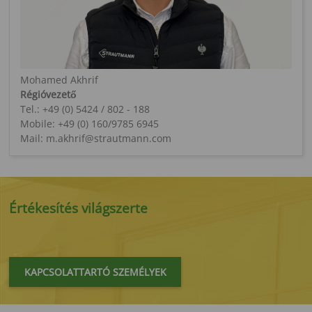
Mohamed Akhrif
Régióvezető
Tel.: +49 (0) 5424 / 802 - 188
Mobile: +49 (0) 160/9785 6945
Mail: m.akhrif@strautmann.com
Értékesítés világszerte
KAPCSOLATTARTÓ SZEMÉLYEK