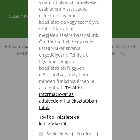
valamint olyanok, amelyeket
csak anonim statisztikai
FUSSBEREICH 2
FUSSBEREICH 3
célokra, kényelmi
CÉGÜNKRŐL
ADATVÉDELEM
beállításokra vagy személyre
IMPRESSUM
szabott tartalom
megjelenítésére használunk.
Ön döntheti el, hogy mely
B.Strautmann & Söhne GmbH u. Co. KG
· Bielefelder Straße 53
kategóriákat kívánja
· D-49196 Bad Laer · Tel.: +49 (0)5424/802-0 · Fax: +49
engedélyezni. Felhívjuk
(0)5424/802-76 ·
info@strautmann.com
figyelmét, hogy a
beállításaitól függően
előfordulhat, hogy nem
minden funkciója érhető el
az oldalnak.
További
információkat az
adatvédelmi tájékoztatóban
talál.
További részletek a
kategóriákról
Szükséges
Komfort