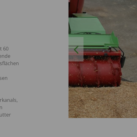
Previous
t 60
nende
sflächen
sen
rkanals,
n
utter