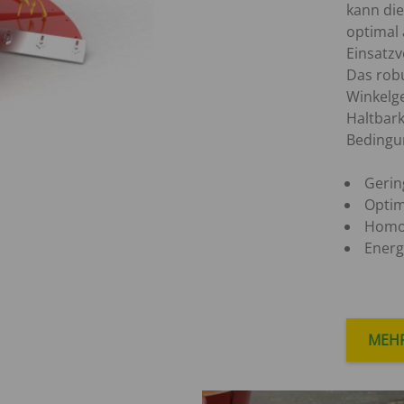
kann die
optimal 
Einsatzv
Das rob
Winkelge
Haltbark
Bedingu
Gerin
Optim
Homo
Energ
MEHR