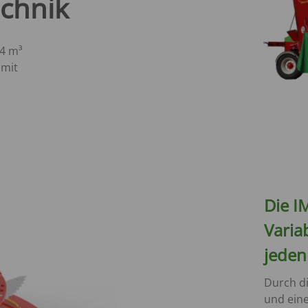
echnik
14 m³
 mit
Die I
Variab
jeden
Durch di
und ein