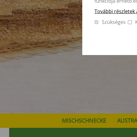
funkciója érhető e
További részletek 
Szükséges
MISCHSCHNECKE
AUSTR