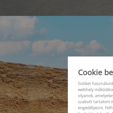
Cookie be
Sütiket használun
webhely működéséh
olyanok, amelyeket
szabott tartalom m
engedélyezni. Felh