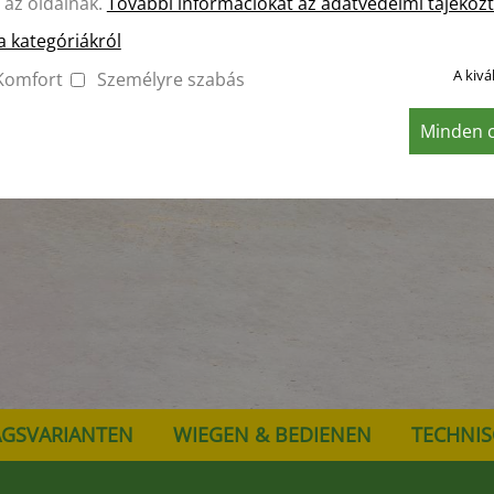
l az oldalnak.
További információkat az adatvédelmi tájékozt
a kategóriákról
A kivá
Komfort
Személyre szabás
Minden c
AGSVARIANTEN
WIEGEN & BEDIENEN
TECHNIS