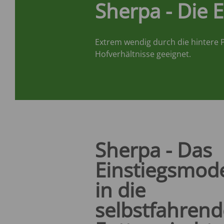
Sherpa
- Die 
Extrem wendig durch die hintere P
Hofverhältnisse geeignet.
Sherpa - Das
Einstiegsmode
in die
selbstfahrend