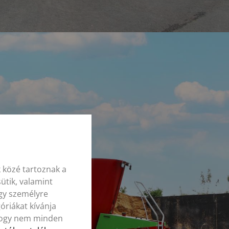
 közé tartoznak a
ütik, valamint
agy személyre
óriákat kívánja
, hogy nem minden