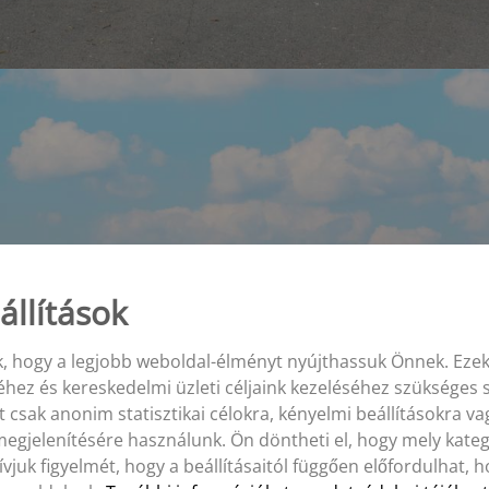
állítások
k, hogy a legjobb weboldal-élményt nyújthassuk Önnek. Ezek
ez és kereskedelmi üzleti céljaink kezeléséhez szükséges s
 csak anonim statisztikai célokra, kényelmi beállításokra v
egjelenítésére használunk. Ön döntheti el, hogy mely kateg
ívjuk figyelmét, hogy a beállításaitól függően előfordulhat