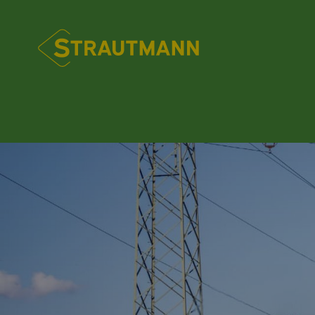
Skip
to
Hauptnavi
main
content
TECHNIQUES DE
SOCIÉTÉ
APRÈS-VENTE
VENTES
MÉLANGEUSES
ACTUALITÉS
INFORMATIONS
SERVICE
PRÉLÈVEMENT
(AUTOMOTRICE)
Profil de l’entreprise
Service de pièces de rechange
Ventes Allemagne
Dates des salons
Tableau de dimens
Service de pièces 
Godet désileur - GS
Service après-vente
Ventes Pologne
Sherpa
Actualités
pneumatiques
Service après-vent
Désileuse - HQ plus
Ventes France
Primus
Remorque distributrice de
Ventes Hongrie
fourrage - FVW
Ventes Internationales
ÉPANDEURS
Épandeurs universe
MÉLANGEUSES
Épandeurs univers
Verti-Mix 40/50/70
Épandeurs universe
Verti-Mix
Épandeurs universe
Verti-Mix-L
Épandeurs universe
Verti-Mix Professional
Verti-Mix Double K
Verti-Mix Double Professional