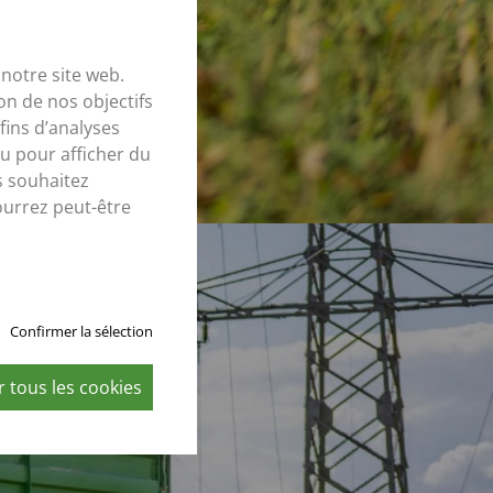
notre site web.
on de nos objectifs
fins d’analyses
u pour afficher du
s souhaitez
ourrez peut-être
Confirmer la sélection
 tous les cookies