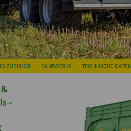
ND ZUBEHÖR
FAHRWERKE
TECHNISCHE DATE
 &
s -
K