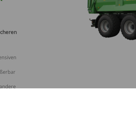
sicheren
ensiven
ößerbar
 andere