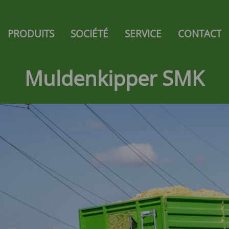
gation
PRODUITS
SOCIÉTÉ
SERVICE
CONTACT
AUTOCHARGEUSES
ions des
de rechange
Ambion
Muldenkipper SMK
e
Ambion 2 Alpline
Zelon
Super-Vitesse
Giga-Vitesse
Magnon 8
l - CS
Magnon 9
el - MS
Magnon 10
l - TS
Magnon 11
l - VS
l - PS