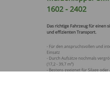
1602 - 2402
Das richtige Fahrzeug für einen 
und effizienten Transport.
- Für den anspruchsvollen und int
Einsatz
- Durch Aufsätze nochmals vergr
(17,2 - 39,7 m³)
- Bestens geeignet für Silage oder
Schüttgüter