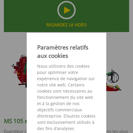
REGARDEZ LA VIDÉO
Paramètres relatifs
aux cookies
Nous utilisons des cookies
pour optimiser votre
expérience de navigation sur
notre site web. Certains
cookies sont nécessaires au
fonctionnement du site web
et à la gestion de nos
objectifs commerciaux
d’entreprise. D’autres cookies
MS 105 et MS 120
sont exclusivement utilisés à
des fins d’analyses
Épandeur compact et polyvalent pour les applications les plus