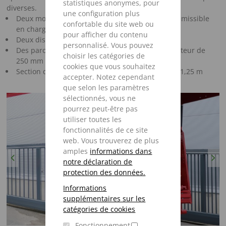
statistiques anonymes, pour
diverses.
une configuration plus
Deux modèles de 8 à 15 tonnes de poids total admissible
confortable du site web ou
en charge
pour afficher du contenu
Deux dispositifs d'épandage différents
personnalisé. Vous pouvez
Des parois rabattables manuellement d'une hauteur de
choisir les catégories de
250 mm
cookies que vous souhaitez
Section de passage du dispositif d'épandage de 1,25 m
accepter. Notez cependant
que selon les paramètres
sélectionnés, vous ne
pourrez peut-être pas
utiliser toutes les
fonctionnalités de ce site
web. Vous trouverez de plus
amples
informations dans
Previous
Next
notre déclaration de
protection des données.
Informations
supplémentaires sur les
catégories de cookies
Fonctionnement