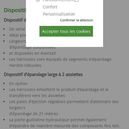
Confort
Dispositif d‘épandage
Personnalisation
Dispositif d‘épandage à 4 hérissons
Confirmer la sélection
De série pour les deux modèles
Accepter tous les cookies
Idéal pour l'épandage de fumier solide
Largeurs d’épandage de 6 à 8 m grâce aux dents
d’épandage boluonnées
et disposées en éventail
Les hérissons sont équipés de segments d'épandage
Hardox robustes
Dispositif d’épandage large à 2 assiettes
En option
Les hérissons émiettent le produit d’épandage et le
transfèrent vers les assiettes
Les pales d’éjection réglables permettent d’atteindre des
largeurs
d’épandage de 21 mètres
La porte-guillotine hydraulique permet également
d'épandre de manière mesurée des composants fins tels