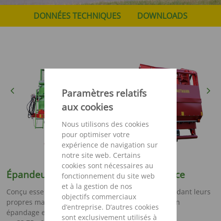
DONNÉES TECHNIQUES
DOWNLOADS
Previous
Next
Paramètres relatifs
aux cookies
Nous utilisons des cookies
pour optimiser votre
expérience de navigation sur
notre site web. Certains
cookies sont nécessaires au
Épandeur CS - Compacité et polyvalence
fonctionnement du site web
et à la gestion de nos
Conçu essentiellement pour les exploitations possédant leurs
objectifs commerciaux
propres machines, cet épandeur compact assure un
d’entreprise. D’autres cookies
épandage efficace du fumier de stabulation.
sont exclusivement utilisés à