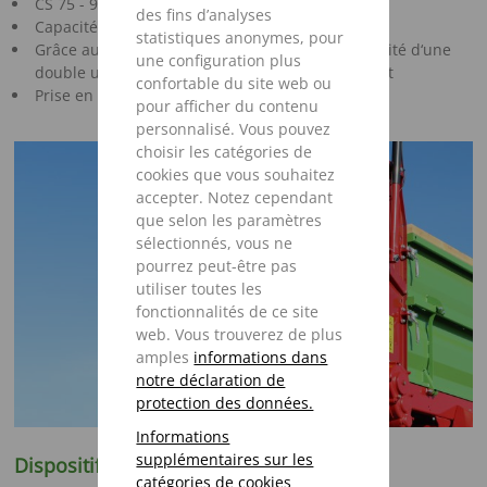
CS 75 - 95
des fins d’analyses
Capacités de 7,5 m³ et 9,5 m³
statistiques anonymes, pour
Grâce aux ridelles rabattables, il offre la possibilité d‘une
une configuration plus
double utilisation comme remorque de transport
confortable du site web ou
Prise en main aisée
pour afficher du contenu
personnalisé. Vous pouvez
choisir les catégories de
cookies que vous souhaitez
accepter. Notez cependant
que selon les paramètres
sélectionnés, vous ne
pourrez peut-être pas
utiliser toutes les
fonctionnalités de ce site
web. Vous trouverez de plus
amples
informations dans
notre déclaration de
protection des données.
Informations
supplémentaires sur les
Dispositif d‘épandage
catégories de cookies