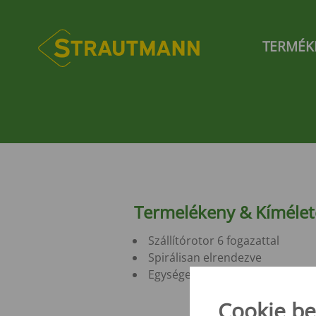
Skip
to
Hauptnavi
main
TERMÉK
content
TAKARMÁNYFELVEVŐ
CÉGÜNKRŐL
AFTER-SALES
ÉRTÉKESÍTÉS
SZERVESTRÁGYA-/
HÍREK
INFORMÁCIÓK
SZOLGÁLTATÁSOK
TECHNIKA
SZÓRÓGÉPEK
Cég profil
Eredeti alkatrészekkel
Németország
Kiállítások
Abroncsméret tábl
Eredeti alkatrésze
Takarmányrakodó kanál - GS
Ügyfélszolgálat
Lengyelország
A VS trágyaszóró
Hírek
Géppiac
Ügyfélszolgálat
Oktatóanyagok
Franciaország
TAKARMÁNYKEVERŐ KOCSIK
Értékesítés Magyarország
HÁROM OLDALRA
Nemzetközi értékesítés
BILLENTHETŐ PÓT
Verti-Mix 40/50/70
Értékesítés támogatás
Verti-Mix
Egytengelyes billen
Verti-Mix-L
SEK
Termelékeny & Kímélet
Verti-Mix Double K
Tandemtengelyes b
Verti-Mix Double
pótkocsi - STK
Szállítórotor 6 fogazattal
Kéttengelyes pótko
Spirálisan elrendezve
ÖNJÁRÓ TAKARMÁNYKEVERŐ
Muldenkipper - S
Egységes nyomaték erőcsúcsok 
KOCSIK
Cookie be