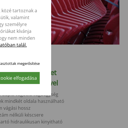
 közé tartoznak a
ütik, valamint
agy személyre
óriákat kívánja
, hogy nem minden
atóban talál.
lasztottak megerősítése
etes szecskaméret
ookie elfogadása
yőző eredménnyel
s dupla vágóélű vágóegység
ek mindkét oldala használható
 vágási hossz
zám nélküli késcsere
tartó hidraulikusan kinyitható