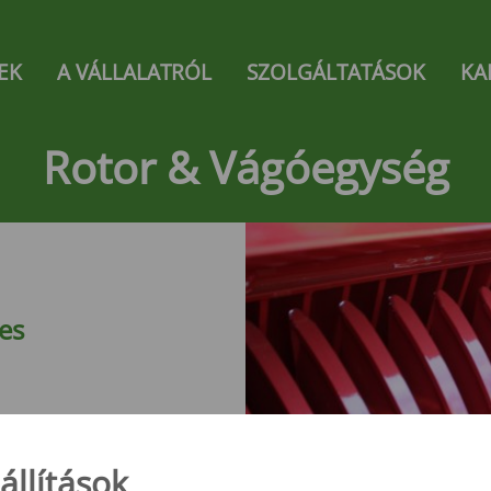
gation
EK
A VÁLLALATRÓL
SZOLGÁLTATÁSOK
KA
UNIVERZÁLIS
RENDFELSZEDŐ
ázat
kkel
Super-Vitesse
Rotor & Vágóegység
Giga-Vitesse
KOCSI
ő pótkocsi -
es
illenő
csik - SZK
MK
nélkül
állítások