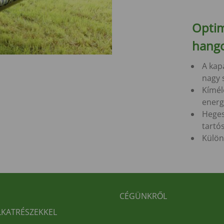
Optim
hango
A kap
nagy 
Kímél
energ
Heges
tartó
Külön
BEREICHSMENÜ
FUSSBEREICH 2
CÉGÜNKRŐL
LKATRÉSZEKKEL