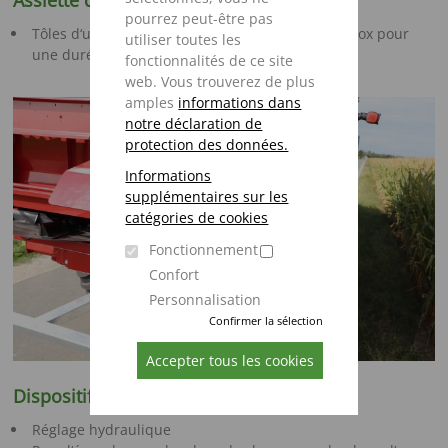
Assiette d‘éjection
pourrez peut-être pas
Tôles d‘usure et palettes de distribution en Hardox pour
utiliser toutes les
une durée de vie extrêmement longue
fonctionnalités de ce site
web. Vous trouverez de plus
amples
informations dans
notre déclaration de
protection des données.
Informations
supplémentaires sur les
catégories de cookies
Fonctionnement
Confort
Personnalisation
Confirmer la sélection
Accepter tous les cookies
Dispositif d’épandage en bordure
Réglage hydraulique