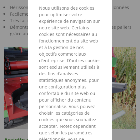
Hérissons segmentés avec dents de fraisage boulonnées
Nous utilisons des cookies
Facilement retournables et échangeables
pour optimiser votre
Très faciles à monter
expérience de navigation sur
Démontage simple des hérissons sans dépose des paliers
notre site web. Certains
grâce aux raccords bridés
cookies sont nécessaires au
fonctionnement du site web
et à la gestion de nos
objectifs commerciaux
d’entreprise. D’autres cookies
sont exclusivement utilisés à
des fins d’analyses
statistiques anonymes, pour
une configuration plus
confortable du site web ou
pour afficher du contenu
personnalisé. Vous pouvez
choisir les catégories de
cookies que vous souhaitez
accepter. Notez cependant
que selon les paramètres
sélectionnés, vous ne