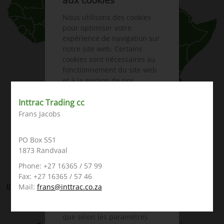
aux cookies
Nous utilisons des cookies
pour optimiser votre
expérience de navigation sur
notre site web. Certains
cookies sont nécessaires au
fonctionnement du site web
et à la gestion de nos
objectifs commerciaux
d’entreprise. D’autres cookies
Inttrac Trading cc
sont exclusivement utilisés à
Frans Jacobs
des fins d’analyses
statistiques anonymes, pour
PO Box 551
une configuration plus
1873 Randvaal
confortable du site web ou
pour afficher du contenu
Phone: +27 16365 / 57 99
personnalisé. Vous pouvez
Fax: +27 16365 / 57 46
choisir les catégories de
Inttrac Trading cc
Mail:
frans@inttrac.co.za
cookies que vous souhaitez
accepter. Notez cependant
que selon les paramètres