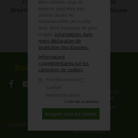
France
Partout dans le monde
sélectionnés, vous ne
pourrez peut-être pas
Amérique du nord
L'Europe
Russie
utiliser toutes les
Asie
Afrique
fonctionnalités de ce site
Australie / Nouvelle-Zélande
web. Vous trouverez de plus
Amérique du sud
amples
informations dans
notre déclaration de
protection des données.
Informations
supplémentaires sur les
FUSSBEREICHSMENÜ
PRODUITS
catégories de cookies
PIÈCE DÉTACHÉE
Fonctionnement
INFOTHÈQUE
Confort
AGB / GENERAL SALES
Personnalisation
CONDITIONS / OWS
Confirmer la sélection
LIEFERANTEN-LOGIN
Accepter tous les cookies
FUSSBEREICH 2
FUSSBEREICH 3
SOCIÉTÉ
DONNÉES
PERSONNELLES