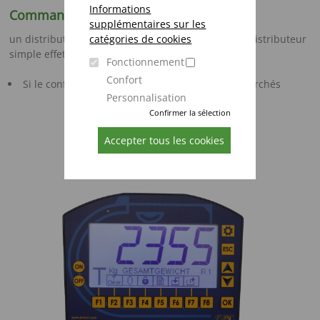
Informations
Commande électrique
supplémentaires sur les
catégories de cookies
un distributeur double effet sur le tracteur ou un distributeur
simple effet avec retour libre. Recommandé :
Fonctionnement
Confort
Si le confort et le rendement sont les buts recherchés
Personnalisation
Confirmer la sélection
Accepter tous les cookies
Pesée