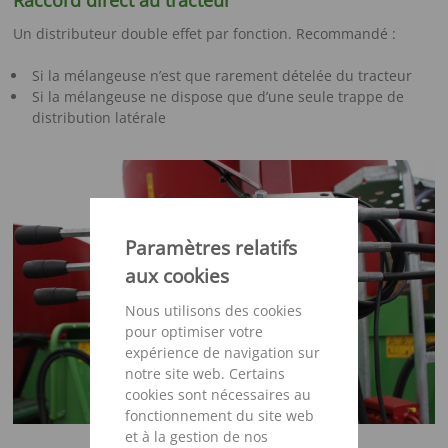
Raccord direct au tracteur
Un distributeur double effet par fonction. Recommandé :
Si la mélangeuse n’est que rarement dételée du tracteur
Si la mélangeuse ne dispose que d’une seule trappe de
distribution latérale
Paramètres relatifs
aux cookies
Nous utilisons des cookies
pour optimiser votre
expérience de navigation sur
notre site web. Certains
cookies sont nécessaires au
fonctionnement du site web
et à la gestion de nos