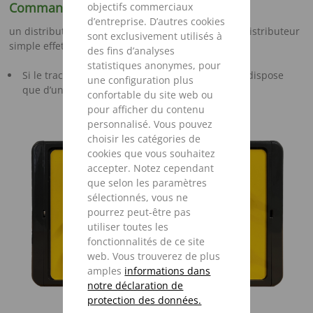
Commande par câble Bowden
objectifs commerciaux
d’entreprise. D’autres cookies
un distributeur double effet sur le tracteur ou un distributeur
sont exclusivement utilisés à
simple effet avec retour libre. Recommandé :
des fins d’analyses
statistiques anonymes, pour
Si le tracteur utilisé est un ancien modèle et ne dispose
une configuration plus
que d’un nombre restreint de distributeurs
confortable du site web ou
pour afficher du contenu
personnalisé. Vous pouvez
choisir les catégories de
cookies que vous souhaitez
accepter. Notez cependant
que selon les paramètres
sélectionnés, vous ne
pourrez peut-être pas
utiliser toutes les
fonctionnalités de ce site
web. Vous trouverez de plus
amples
informations dans
notre déclaration de
protection des données.