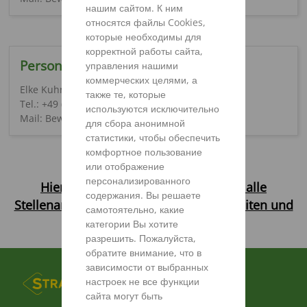
нашим сайтом. К ним
относятся файлы Cookies,
которые необходимы для
корректной работы сайта,
Personalsachbearbeitung
управления нашими
коммерческих целями, а
Elke Kuhn
также те, которые
Tel.: +49 (0) 5424 / 802 - 190
используются исключительно
Mail: Bewerbung@strautmann.com
для сбора анонимной
статистики, чтобы обеспечить
комфортное пользование
или отображение
персонализированного
Hier finden Sie eine Übersicht über alle
содержания. Вы решаете
Stellenangebote, Ausbildungsmöglichkeiten und
самотоятельно, какие
offenen Praktikumsstellen.
категории Вы хотите
разрешить. Пожалуйста,
обратите внимание, что в
зависимости от выбранных
FUSSBEREICHSMENÜ
ПРОДУКТЫ
настроек не все функции
сайта могут быть
ЗАПЧАСТИ