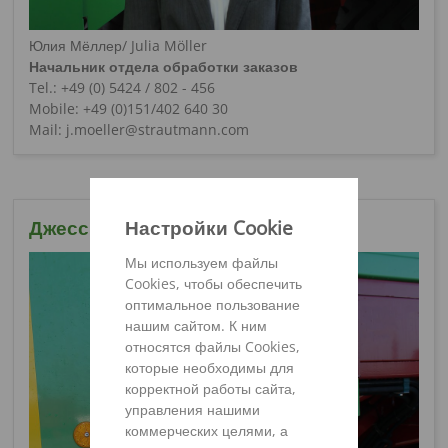
Юлия Мёллер/ Julia Möller
Начальник отдела обработки заказов
Tel.: +49 (0) 5424 / 802 - 456
Mobile: +49 (0)151/402 640 30
Mail: j.moeller@strautmann.com
Настройки Cookie
Джессика Щёнбрунн
Мы используем файлы
Cookies, чтобы обеспечить
оптимальное пользование
нашим сайтом. К ним
относятся файлы Cookies,
которые необходимы для
корректной работы сайта,
управления нашими
коммерческих целями, а