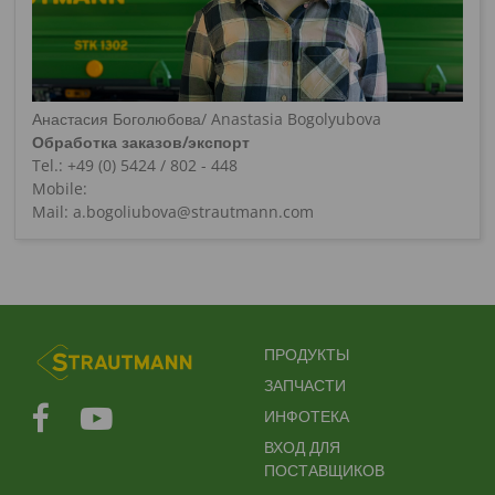
Анастасия Боголюбова/ Anastasia Bogolyubova
Обработка заказов/экспорт
Tel.: +49 (0) 5424 / 802 - 448
Mobile:
Mail: a.bogoliubova@strautmann.com
FUSSBEREICHSMENÜ
ПРОДУКТЫ
ЗАПЧАСТИ
ИНФОТЕКА
ВХОД ДЛЯ
ПОСТАВЩИКОВ