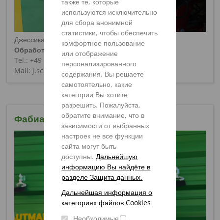
также те, которые
используются исключительно
для сбора анонимной
статистики, чтобы обеспечить
Джессика Щёнбрунн/ Jessica Schönbrunn
комфортное пользование
Обработка заказов/Германия
или отображение
Tel.: +49 (0) 5424 / 802 - 928
персонализированного
Mail: j.schoenbrunn@strautmann.com
содержания. Вы решаете
самотоятельно, какие
категории Вы хотите
разрешить. Пожалуйста,
обратите внимание, что в
Фабиан Керк
зависимости от выбранных
настроек не все функции
сайта могут быть
доступны.
Дальнейшую
информацию Вы найдёте в
разделе Защита данных.
Дальнейшая информация о
категориях файлов Cookies
Необходимые