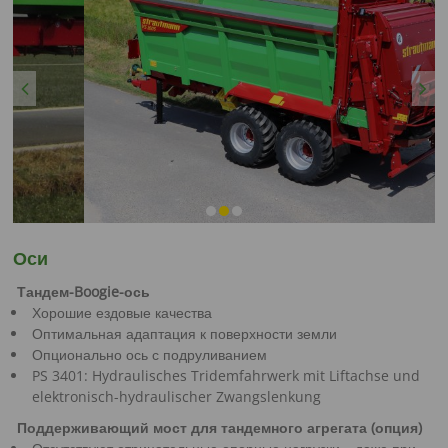
Previous
Next
Оси
Тандем-Boogie-ось
Хорошие ездовые качества
Оптимальная адаптация к поверхности земли
Опционально ось с подруливанием
PS 3401: Hydraulisches Tridemfahrwerk mit Liftachse und
elektronisch-hydraulischer Zwangslenkung
Поддерживающий мост для тандемного агрегата (опция)