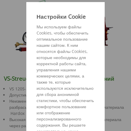
Настройки Cookie
Мы используем файлы
Cookies, чтобы обеспечить
оптимальное пользование
нашим сайтом. К ним
относятся файлы Cookies,
которые необходимы для
корректной работы сайта,
управления нашими
коммерческих целями, а
VS-Streuer –
прочный и разносторонний
также те, которые
используются исключительно
VS 1205-2005
для сбора анонимной
Допустимый общий вес 20-22 т
статистики, чтобы обеспечить
Неизменная точность благодаря крепкому
комфортное пользование
разбрасывающему механизму с элементами из материала
или отображение
Hardox
персонализированного
Высокая мощность благодаря высоте прохода материала
содержания. Вы решаете
через разбрасывающий механизм 1,55 м