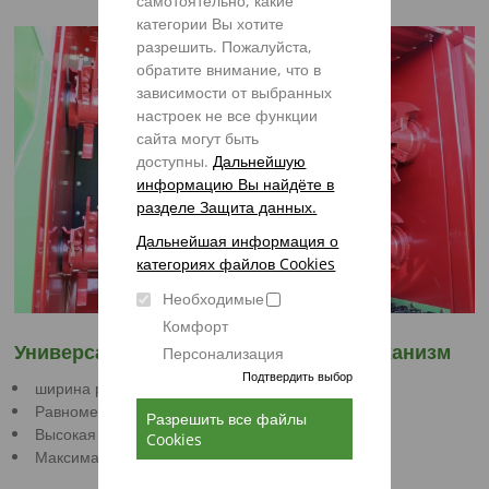
самотоятельно, какие
категории Вы хотите
разрешить. Пожалуйста,
обратите внимание, что в
зависимости от выбранных
настроек не все функции
сайта могут быть
доступны.
Дальнейшую
информацию Вы найдёте в
разделе Защита данных.
Дальнейшая информация о
категориях файлов Cookies
Необходимые
Комфорт
Универсальный разбрасывающий механизм
Персонализация
Подтвердить выбор
ширина разбрасывания до 24 м
Равномерное поперечное распределение
Разрешить все файлы
Высокая точность разбрасывания
Cookies
Максимальная производительность