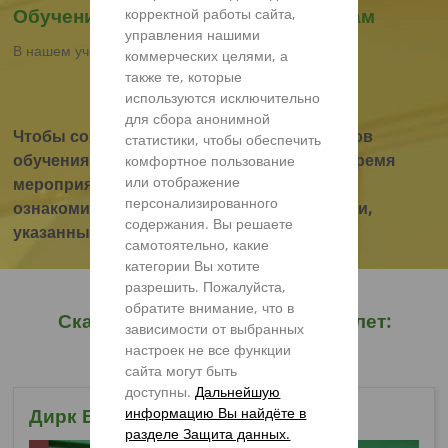
Обучение
обслуживанию и продажам
корректной работы сайта,
управления нашими
В нашем учебном центре
коммерческих целями, а
также те, которые
используются исключительно
для сбора анонимной
Чтобы сохранить здоровье всех участников
статистики, чтобы обеспечить
обучения и обеспечить безопасность во время
комфортное пользование
или отображение
мероприятия, мы просим Вас подробно
персонализированного
ознакомиться с правилами и требованиями,
содержания. Вы решаете
указанными в информационном буклете.
самотоятельно, какие
категории Вы хотите
разрешить. Пожалуйста,
обратите внимание, что в
Скачать информационный буклет:
зависимости от выбранных
сервисное обучение
настроек не все функции
сайта могут быть
доступны.
Дальнейшую
информацию Вы найдёте в
Дирк Верриес
разделе Защита данных.