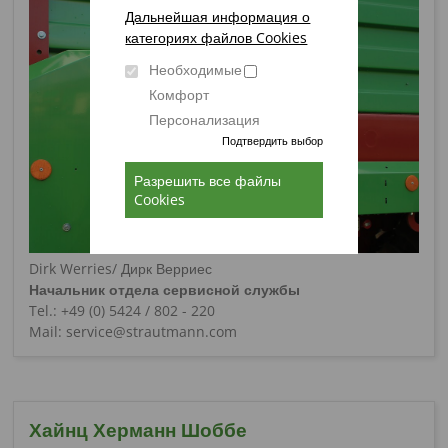
Дальнейшая информация о
категориях файлов Cookies
Необходимые
Комфорт
Персонализация
Подтвердить выбор
Разрешить все файлы
Cookies
Dirk Werries/ Дирк Верриес
Начальник отдела сервисной службы
Tel.: +49 (0) 5424 / 802 - 220
Mail: service@strautmann.com
Хайнц Херманн Шоббе