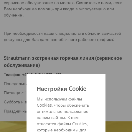
сервисное обслуживание на местах. Свяжитесь с нами, если
Вам необходима помощь при вводе в эксплуатацию или
обучение .
При необходимости наши специалисты в области запчастей
доступны для Вас даже вне обычного рабочего графика:
Strautmann экстренная горячая линия (сервисное
обслуживание)
Телефон:
+49 (0) 5424 / 802 - 192
Понедельник - четрерг с 16:45 до 22:00
Настройки Cookie
Пятница с 15:45 до 22:00
Мы используем файлы
Суббота и воскресенье с 8:00 до 22:00
Cookies, чтобы обеспечить
Праздничные дни с 8:00 до 22:00
оптимальное пользование
нашим сайтом. К ним
относятся файлы Cookies,
которые необходимы для