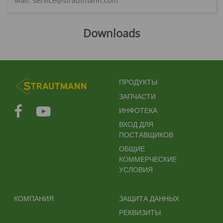
Mail: service@strautmann.com
Downloads
FUSSBEREICHSMENÜ
ПРОДУКТЫ
ЗАПЧАСТИ
ИНФОТЕКА
ВХОД ДЛЯ
ПОСТАВЩИКОВ
ОБЩИЕ
КОММЕРЧЕСКИЕ
УСЛОВИЯ
FUSSBEREICH 2
FUSSBEREICH 3
КОМПАНИЯ
ЗАЩИТА ДАННЫХ
РЕКВИЗИТЫ