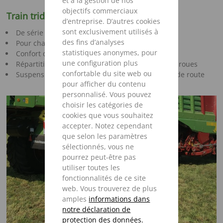
et à la gestion de nos
objectifs commerciaux
Train tridem hydraulique
d’entreprise. D’autres cookies
sont exclusivement utilisés à
De série sur Magnon 530
des fins d’analyses
Pour charge sur essieu admissible 30 t
statistiques anonymes, pour
Confort de conduite amélioré à vitesses élevées
une configuration plus
Répartition uniforme de la charge sur toutes les roues
confortable du site web ou
Suspension optimale pour une meilleure tenue de route
pour afficher du contenu
personnalisé. Vous pouvez
choisir les catégories de
cookies que vous souhaitez
accepter. Notez cependant
que selon les paramètres
sélectionnés, vous ne
pourrez peut-être pas
utiliser toutes les
fonctionnalités de ce site
web. Vous trouverez de plus
amples
informations dans
notre déclaration de
protection des données.