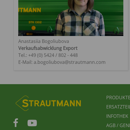
Anastasiia Bogoliubova
Verkaufsabwicklung Export
Tel.: +49 (0) 5424 / 802 - 448
E-Mail: a.bogoliubova@strautmann.com
FUSS
PRODUKT
ERSATZTEI
INFOTHEK
AGB / GEN