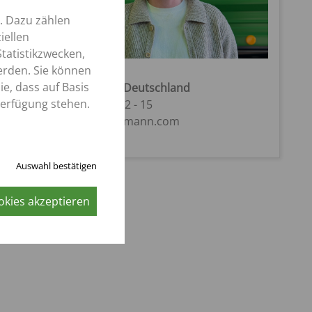
. Dazu zählen
iellen
tatistikzwecken,
erden. Sie können
Fabian Kerk
e, dass auf Basis
Verkaufsabwicklung Deutschland
Verfügung stehen.
Tel.: +49 (0) 5424 / 802 - 15
E-Mail: f.kerk@strautmann.com
Auswahl bestätigen
okies akzeptieren