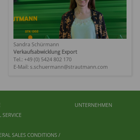
Sandra Schürmann
Verkaufsabwicklung Export
Tel.: +49 (0) 5424 802 170
E-Mail: s.schuermann@strautmann.com
BEREICHSMENÜ
FUSSBEREICH 2
E
UNTERNEHMEN
L SERVICE
ERAL SALES CONDITIONS /