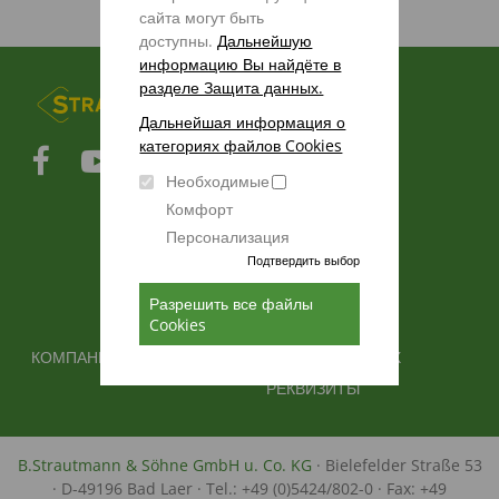
сайта могут быть
доступны.
Дальнейшую
информацию Вы найдёте в
разделе Защита данных.
FUSSBEREICHSMENÜ
ПРОДУКТЫ
Дальнейшая информация о
ЗАПЧАСТИ
категориях файлов Cookies
ИНФОТЕКА
Необходимые
ВХОД ДЛЯ
Комфорт
ПОСТАВЩИКОВ
Персонализация
ОБЩИЕ
Подтвердить выбор
КОММЕРЧЕСКИЕ
УСЛОВИЯ
Разрешить все файлы
Cookies
FUSSBEREICH 2
FUSSBEREICH 3
КОМПАНИЯ
ЗАЩИТА ДАННЫХ
РЕКВИЗИТЫ
B.Strautmann & Söhne GmbH u. Co. KG
· Bielefelder Straße 53
· D-49196 Bad Laer · Tel.: +49 (0)5424/802-0 · Fax: +49