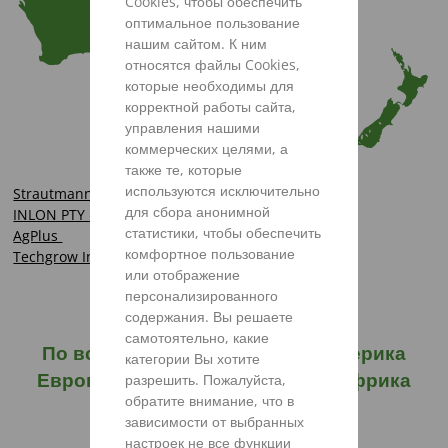
Cookies, чтобы обеспечить
оптимальное пользование
нашим сайтом. К ним
относятся файлы Cookies,
которые необходимы для
корректной работы сайта,
управления нашими
коммерческих целями, а
также те, которые
используются исключительно
Strautmann Hopkins
для сбора анонимной
INLON PTY LTD
статистики, чтобы обеспечить
AgPlus
комфортное пользование
Techgrow International Pty Ltd
или отображение
персонализированного
содержания. Вы решаете
самотоятельно, какие
По всему миру
Северная Америка
категории Вы хотите
Европа
Россия
Азия
Африка
разрешить. Пожалуйста,
обратите внимание, что в
Австралия/Новая Зеландия
зависимости от выбранных
Южная Америка
настроек не все функции