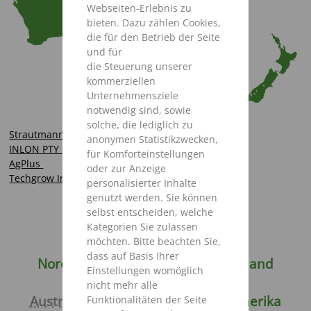
Webseiten-Erlebnis zu
bieten. Dazu zählen Cookies,
die für den Betrieb der Seite
und für
die Steuerung unserer
kommerziellen
Unternehmensziele
notwendig sind, sowie
solche, die lediglich zu
Strautmann Hopkins
anonymen Statistikzwecken,
INLON PTY LTD
für Komforteinstellungen
AgPlus
oder zur Anzeige
Techgrow International Pty Ltd
personalisierter Inhalte
genutzt werden. Sie können
selbst entscheiden, welche
Kategorien Sie zulassen
möchten. Bitte beachten Sie,
Deutschland
Weltweit
dass auf Basis Ihrer
Nordamerika
Europa
Russland
Einstellungen womöglich
Asien
Afrika
nicht mehr alle
Australien / Neuseeland
Südamerika
Funktionalitäten der Seite