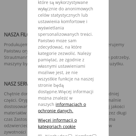
które są wykorzystywane
wyłącznie do anonimowych
celów statystycznych lub
ustawieńia komfortowe i
wyświetlania
spersonalizowanych treści.
NASZA FILOZOFIA
Państwo może sam
Produkujemy wysokiej jakości maszyny rolnicze i oferujemy
zdecydować, na które
Państwu oryginalny serwis części zamiennych firmy
kategorie zezwolić. Należy
Strautmann (
Strautmann Original Parts)
aby
w razie potrzeby,
pamiętać, że zgodnie z
maszyny były jak najszybciej gotowe do ponownego użytku.
własnymi ustawieniami
możliwe jest, że nie
wszystkie funkcje na naszej
NASZ SERWIS
stronie będą
dostępne.Więcej informacji
Chętnie doradzimy Państwu w wyszukaniu odpowiedniej
można znaleźć w
części. Oryginalne części firmy Strautmann są optymalnie
naszych
informacjach o
dostosowane do Państwa maszyny, a dzięki wysokiej jakości
ochronie danych.
materiałów zapewniają niezawodne użytkowanie przez długi
czas Zastosowanie oryginalnych części Strautmann ma
Więcej informacji o
odzwierciedlenie w jakości części, a co za tym idzie w
kategoriach cookie
żywotności maszyny.