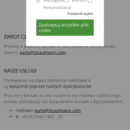
Niezbędne
Komfort
Personalizacja
Potwierdź wybór
Zaakceptuj wszystkie pliki
cookie
ZWROT CZĘŚCI
Prosimy o pisemny kontakt w celu ustalenia formy zwrotu
towaru:
parts@strautmann.com
NASZE USŁUGI
Zamówienia na części zamienne realizowane
są
wyłącznie poprzez naszych dystrybutorów
.
Prosimy o kontakt w celu ustalenia dla Państwa najbliższego
punktu dystrybucji lub bezpośredni kontakt z dystrybutorem:
mailowo:
parts@strautmann.com
k:
+49 (0) 5424 / 802 - 30