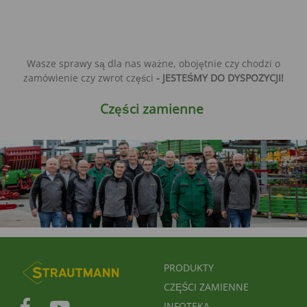
Wasze sprawy są dla nas ważne, obojętnie czy chodzi o
zamówienie czy zwrot części
- JESTEŚMY DO DYSPOZYCJI!
Części zamienne
FUSSBEREICHSMENÜ
PRODUKTY
CZĘŚCI ZAMIENNE
INFOTEKA