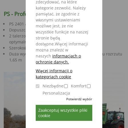
zdecydować, na które
kategorie zezwolić. Należy
PS
- Profesjonalny rozrzutnik
pamiętać, że zgodnie z
własnymi ustawieniami
PS 2401 & PS 3401
możliwe jest, że nie
Dopuszczalna masa całkowita 24 i 34 t
wszystkie funkcje na naszej
2 talerzowy uniwersalny mechanizm rozrzutu o
stronie będą
optymalnym rozrzucie poprzecznym
dostępne.Więcej informacji
Szerokość rozrzutu do 24 m
można znaleźć w
Duża wydajność za sprawą przejścia mechanizmu rozrzutu
naszych
informacjach o
1,65 m
ochronie danych.
Więcej informacji o
kategoriach cookie
Niezbędne
Komfort
Personalizacja
Potwierdź wybór
Zaakceptuj wszystkie pliki
cookie