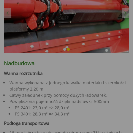
Previous
Next
Nadbudowa
Wanna rozrzutnika
Wanna wykonana z jednego kawałka materiału i szerokości
platformy 2,20 m
Łatwy załadunek przy pomocy dużych ładowarek.
Powiększona pojemność dzięki nadstawki 500mm
PS 2401: 23,0 m³ => 28,0 m³
PS 3401: 28,3 m³ => 34,3 m³
Podłoga transportowa
16 mm łańcuchy o obciążeniu niszczącym 28t na łańcuch