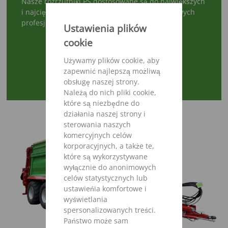
Nasze rozrzutniki PS dostosowane są do największych
i najcięższych wymagań – właśnie dla prawdziwych
profesjonalistów.
Ustawienia plików
cookie
Używamy plików cookie, aby
zapewnić najlepszą możliwą
obsługę naszej strony.
OBEJRZYJ WIDEO
Należą do nich pliki cookie,
które są niezbędne do
działania naszej strony i
sterowania naszych
komercyjnych celów
korporacyjnych, a także te,
które są wykorzystywane
wyłącznie do anonimowych
celów statystycznych lub
ustawieńia komfortowe i
wyświetlania
spersonalizowanych treści.
Państwo może sam