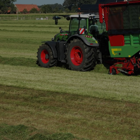
rolnicza - SEK
Verti-Mix Triple
Tandemowa przyc
rolnicza - STK
SAMOJEZDNY WÓZ PASZOWY
Dwuosiowa przycz
Sherpa
rolnicza - SZK
Primus
Przyczepa typu “wy
SMK