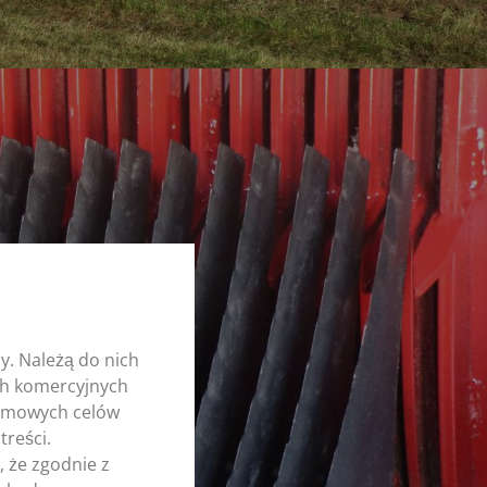
y. Należą do nich
ych komercyjnych
nimowych celów
treści.
 że zgodnie z