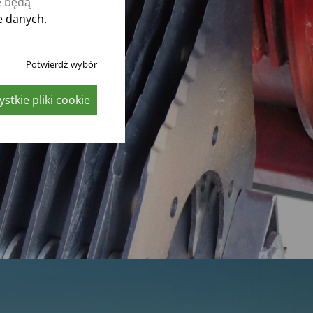
e będą
e danych.
Potwierdź wybór
stkie pliki cookie