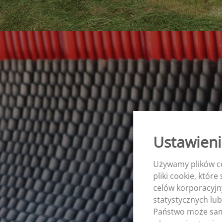
Ustawieni
Używamy plików co
pliki cookie, któr
celów korporacyjn
statystycznych lub
Państwo może sam 