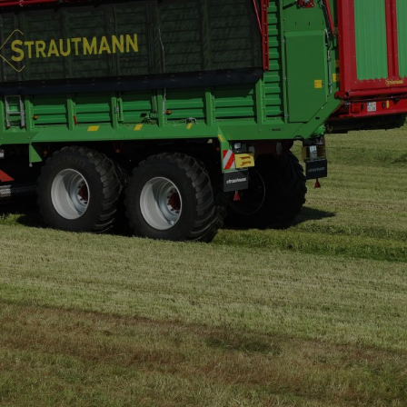
zepa
Aperion
epa
wrotka” -