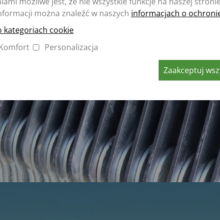
ami możliwe jest, że nie wszystkie funkcje na naszej stroni
nformacji można znaleźć w naszych
informacjach o ochroni
o kategoriach cookie
Komfort
Personalizacja
Zaakceptuj wszy