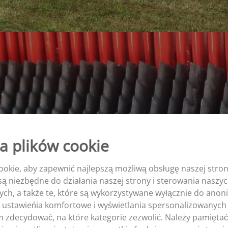
a plików cookie
okie, aby zapewnić najlepszą możliwą obsługę naszej stron
e są niezbędne do działania naszej strony i sterowania nasz
ych, a także te, które są wykorzystywane wyłącznie do ano
 ustawieńia komfortowe i wyświetlania spersonalizowanych 
zdecydować, na które kategorie zezwolić. Należy pamiętać,