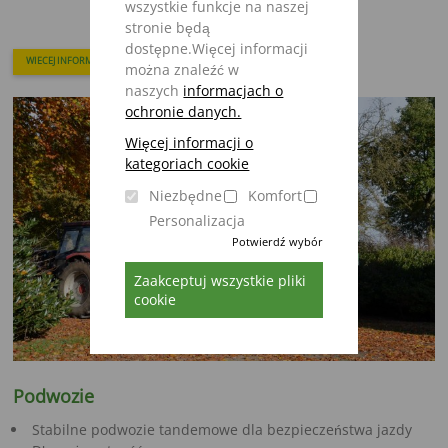
wszystkie funkcje na naszej
stronie będą
dostępne.Więcej informacji
WIECEJ INFORMACJI
można znaleźć w
naszych
informacjach o
ochronie danych.
Więcej informacji o
kategoriach cookie
Niezbędne
Komfort
Personalizacja
Potwierdź wybór
Zaakceptuj wszystkie pliki
cookie
Podwozie
Stabilne podwozie tandemowe dla bezpieczeństwa jazdy