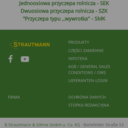
Jednoosiowa przyczepa rolnicza - SEK
Dwuosiowa przyczepa rolnicza - SZK
"Przyczepa typu ,,wywrotka'' - SMK
FUSSBEREICHSMENÜ
PRODUKTY
CZĘŚCI ZAMIENNE
INFOTEKA
AGB / GENERAL SALES
CONDITIONS / OWS
LIEFERANTEN-LOGIN
FUSSBEREICH 2
FUSSBEREICH 3
FIRMA
OCHRONA DANYCH
STOPKA REDAKCYJNA
B.Strautmann & Söhne GmbH u. Co. KG
· Bielefelder Straße 53