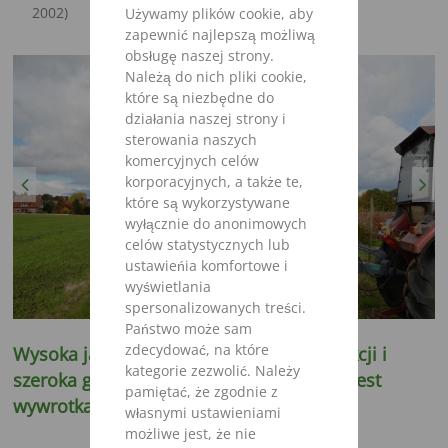
2002)
Używamy plików cookie, aby
zapewnić najlepszą możliwą
obsługę naszej strony.
Należą do nich pliki cookie,
które są niezbędne do
działania naszej strony i
sterowania naszych
komercyjnych celów
korporacyjnych, a także te,
Previous
Next
które są wykorzystywane
wyłącznie do anonimowych
celów statystycznych lub
ustawieńia komfortowe i
wyświetlania
spersonalizowanych treści.
Państwo może sam
zdecydować, na które
Wysoka jakość przy zmienności konstrukcji i
kategorie zezwolić. Należy
szeroka gama wyposażenia - to właśnie jest ​​
pamiętać, że zgodnie z
wywrotka firmy Strautmann.
własnymi ustawieniami
możliwe jest, że nie