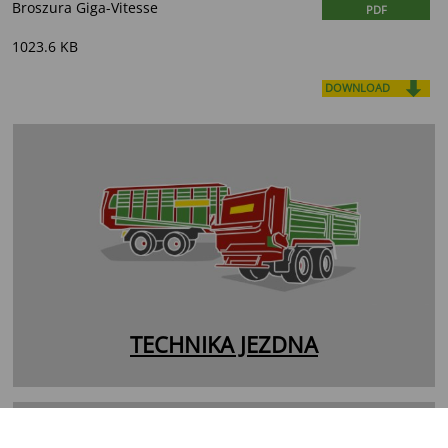
Broszura Giga-Vitesse
PDF
1023.6 KB
DOWNLOAD
TECHNIKA JEZDNA