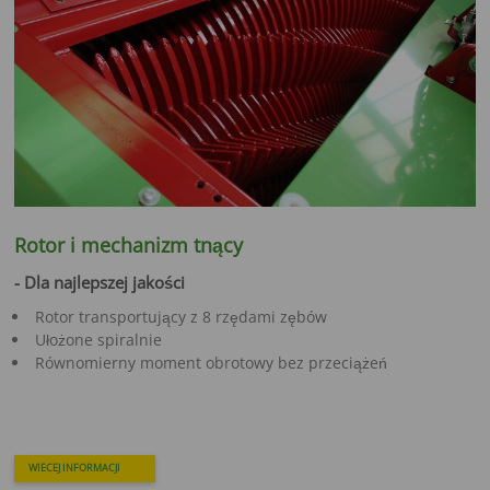
Rotor i mechanizm tnący
- Dla najlepszej jakości
Rotor transportujący z 8 rzędami zębów
Ułożone spiralnie
Równomierny moment obrotowy bez przeciążeń
WIECEJ INFORMACJI