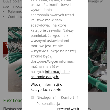
Duża pojemność i niezwykła zwinność za sprawą jedynego w
ustawieńia komfortowe i
sowim rodzaju Systemu.
wyświetlania
Pojemność 32 - 42 m³
spersonalizowanych treści.
Continuous-Flow-Agregat
Państwo może sam
zdecydować, na które
kategorie zezwolić. Należy
pamiętać, że zgodnie z
własnymi ustawieniami
możliwe jest, że nie
wszystkie funkcje na naszej
stronie będą
Previous
Next
dostępne.Więcej informacji
można znaleźć w
naszych
informacjach o
ochronie danych.
Więcej informacji o
kategoriach cookie
Niezbędne
Komfort
Flex-Load Pick-up (opcja)
Personalizacja
Elastyczność załadunku – oszczędność czasu i pracy
Potwierdź wybór