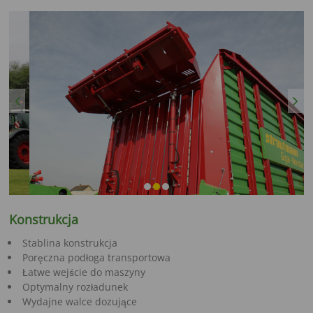
Previous
Next
Konstrukcja
Stablina konstrukcja
Poręczna podłoga transportowa
Łatwe wejście do maszyny
Optymalny rozładunek
Wydajne walce dozujące