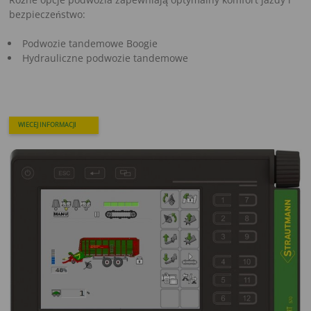
bezpieczeństwo:
Podwozie tandemowe Boogie
Hydrauliczne podwozie tandemowe
WIECEJ INFORMACJI