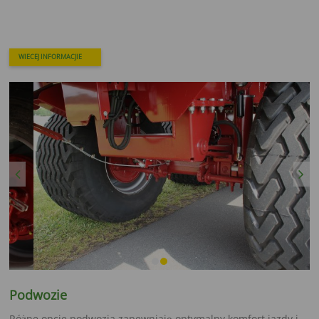
WIECEJ INFORMACJIE
Previous
Next
Podwozie
Różne opcje podwozia zapewniają optymalny komfort jazdy i