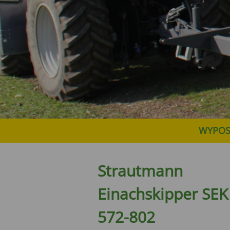
WYPOSA
Strautmann
Einachskipper SEK
572-802