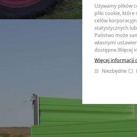
Używamy plików co
pliki cookie, któr
celów korporacyjn
statystycznych lub
Państwo może sam 
własnymi ustawieni
dostępne.Więcej i
Więcej informacji 
Niezbędne