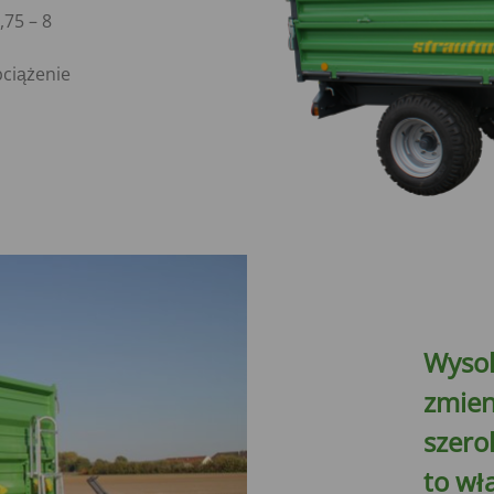
75 – 8
bciążenie
Wysok
zmien
szero
to wła