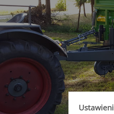
rolnicza - SEK
Verti-Mix Triple
Tandemowa przyc
rolnicza - STK
SAMOJEZDNY WÓZ PASZOWY
Dwuosiowa przycz
Sherpa
rolnicza - SZK
Primus
Przyczepa typu “wy
SMK
Ustawieni