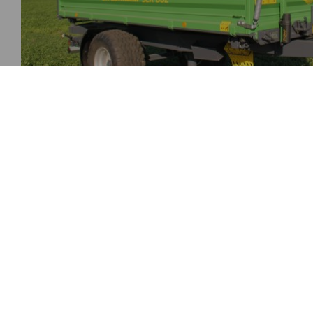
Podwozie
Ós pojedyncza opcjonalnie z 
najazdowym lub hamulcem
pneumatycznym