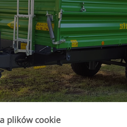
zepa
Aperion
epa
wrotka” -
a plików cookie