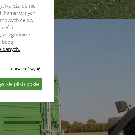
y. Należą do nich
ych komercyjnych
nimowych celów
treści.
 że zgodnie z
e będą
e danych.
Potwierdź wybór
stkie pliki cookie