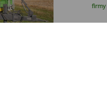
firmy
WIEC
hamulcem