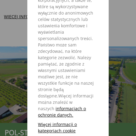
korporacyjnych, a także te,
które są wykorzystywane
wyłącznie do anonimowych
WIECEJ INFORMACJI
celów statystycznych lub
ustawieńia komfortowe i
wyświetlania
spersonalizowanych treści.
Państwo może sam
zdecydować, na które
kategorie zezwolić. Należy
pamiętać, że zgodnie z
własnymi ustawieniami
możliwe jest, że nie
wszystkie funkcje na naszej
stronie będą
dostępne.Więcej informacji
można znaleźć w
naszych
informacjach o
ochronie danych.
Więcej informacji o
kategoriach cookie
POL-STRAUTMANN