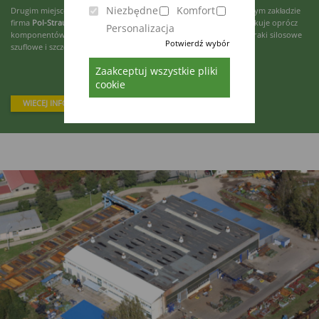
Niezbędne
Komfort
Drugim miejscem produkcyjnym jest Lwówek, gdzie w nowoczesnym zakładzie
firma
Pol-Strautmann
z kolejnymi 200 współpracownikami produkuje oprócz
Personalizacja
komponentów do maszyn również przyczepy rolnicze oraz wybieraki silosowe
Potwierdź wybór
szuflowe i szczękowe do kiszonki.
Zaakceptuj wszystkie pliki
cookie
WIECEJ INFORMACJI