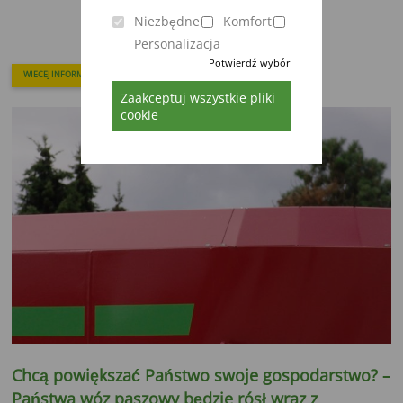
Niezbędne
Komfort
Personalizacja
Potwierdź wybór
WIECEJ INFORMACJI
Zaakceptuj wszystkie pliki
cookie
Chcą powiększać Państwo swoje gospodarstwo? –
Państwa wóz paszowy będzie rósł wraz z