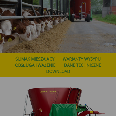
ŚLIMAK MIESZAJĄCY
WARIANTY WYSYPU
OBSŁUGA I WAŻENIE
DANE TECHNICZNE
DOWNLOAD