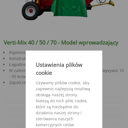
Verti-Mix 40 / 50 / 70 - Model wprowadzający
Pojemność 4,0 - 7,0 m³
Konstrukcja odporna na zużycie
Ustawienia plików
Łagodne mieszanie
W zależności do wypełnienia mieszalnika można wyżywić 10
cookie
- 50 krów
Zapotrzebowanie mocy od 24 KM (18 kW)
Używamy plików cookie, aby
zapewnić najlepszą możliwą
obsługę naszej strony.
Należą do nich pliki cookie,
które są niezbędne do
działania naszej strony i
sterowania naszych
komercyjnych celów