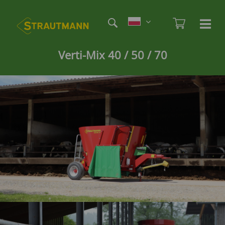
Skip
Etag
to
Admi
Ha
Haupt
main
öf
content
/
Verti-Mix 40 / 50 / 70
sc