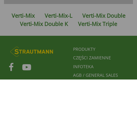
Verti-Mix
Verti-Mix-L
Verti-Mix Double
Verti-Mix Double K
Verti-Mix Triple
FUSSBEREICHSMENÜ
PRODUKTY
CZĘŚCI ZAMIENNE
INFOTEKA
AGB / GENERAL SALES
CONDITIONS / OWS
LIEFERANTEN-LOGIN
FUSSBEREICH 2
FUSSBEREICH 3
FIRMA
OCHRONA DANYCH
STOPKA REDAKCYJNA