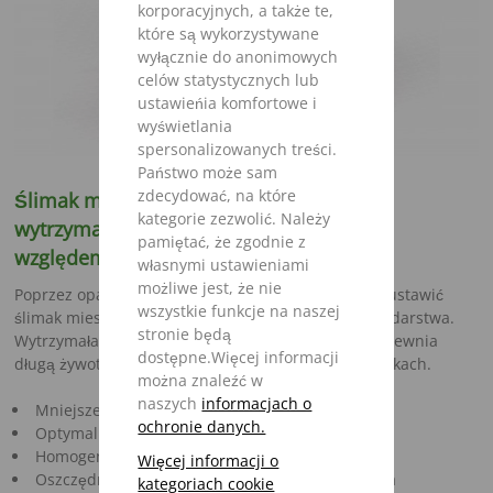
korporacyjnych, a także te,
które są wykorzystywane
wyłącznie do anonimowych
celów statystycznych lub
ustawieńia komfortowe i
wyświetlania
spersonalizowanych treści.
Państwo może sam
zdecydować, na które
Ślimak mieszający IMS - zmienność i
kategorie zezwolić. Należy
wytrzymałość pod każdym
pamiętać, że zgodnie z
względem
własnymi ustawieniami
możliwe jest, że nie
Poprzez opatentowane przestawianie noży można ustawić
wszystkie funkcje na naszej
ślimak mieszający IMS zgodnie z potrzebami gospodarstwa.
stronie będą
Wytrzymała i bezobsługowa przekładnia kątowa zapewnia
dostępne.Więcej informacji
długą żywotność również w niesprzyjających warunkach.
można znaleźć w
naszych
informacjach o
Mniejsze zapotrzebowanie mocy
ochronie danych.
Optymalna struktura pokarmu
Homogeniczne mieszanie
Więcej informacji o
Oszczędność paliwa, dzięki krótszemu mieszania
kategoriach cookie