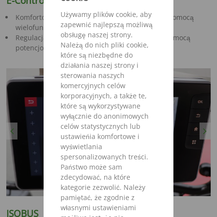
E-Control
Używamy plików cookie, aby
Komfortowa obsługa funkcji hydraulicznych za pomocą
zapewnić najlepszą możliwą
wielofunkcyjnego przełącznika
obsługę naszej strony.
Regulacja prędkości podłogi transportowej za pomocą
Należą do nich pliki cookie,
potencjometru
które są niezbędne do
działania naszej strony i
sterowania naszych
komercyjnych celów
korporacyjnych, a także te,
które są wykorzystywane
wyłącznie do anonimowych
celów statystycznych lub
Previous
Next
ustawieńia komfortowe i
wyświetlania
spersonalizowanych treści.
Państwo może sam
zdecydować, na które
kategorie zezwolić. Należy
pamiętać, że zgodnie z
własnymi ustawieniami
ISOBUS