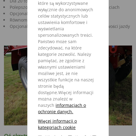
Dla 20 ton dopuszczalnego obciążenia osi
które są wykorzystywane
Polepszony komfort jazdy przy wyższych prędkościach
wyłącznie do anonimowych
Opcjonalnie dla Giga-Vitesse 4002 & 4402
celów statystycznych lub
Równomierne obciążenie wszystkich kół
ustawieńia komfortowe i
Opcjonalnie resorowanie dla najlepszych właściwości jazdy
wyświetlania
spersonalizowanych treści.
Państwo może sam
zdecydować, na które
kategorie zezwolić. Należy
pamiętać, że zgodnie z
własnymi ustawieniami
możliwe jest, że nie
wszystkie funkcje na naszej
stronie będą
dostępne.Więcej informacji
można znaleźć w
naszych
informacjach o
ochronie danych.
Więcej informacji o
kategoriach cookie