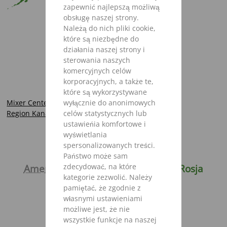
zapewnić najlepszą możliwą
obsługę naszej strony.
Należą do nich pliki cookie,
które są niezbędne do
działania naszej strony i
sterowania naszych
komercyjnych celów
korporacyjnych, a także te,
które są wykorzystywane
Mixer Center Stephenville INC.
wyłącznie do anonimowych
Region Kanada East-Can Equipment Sales
celów statystycznych lub
ustawieńia komfortowe i
wyświetlania
spersonalizowanych treści.
Polska
Na świecie
Państwo może sam
zdecydować, na które
Ameryka Północna
Europa
Rosja
kategorie zezwolić. Należy
Azja
Afryka
pamiętać, że zgodnie z
Australia / Nowa Zelandia
własnymi ustawieniami
Ameryka Południowa
możliwe jest, że nie
wszystkie funkcje na naszej