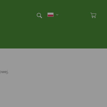
Et
Ad
owej.