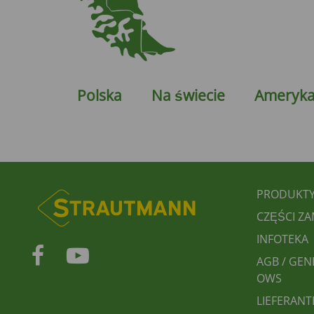
Polska
Na świecie
Ameryka
FUSS
PRODUKT
CZĘŚCI Z
INFOTEKA
AGB / GEN
OWS
LIEFERANT