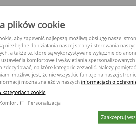
zepa
Aperion
a plików cookie
epa
wrotka” -
okie, aby zapewnić najlepszą możliwą obsługę naszej stron
e są niezbędne do działania naszej strony i sterowania nasz
ych, a także te, które są wykorzystywane wyłącznie do ano
 ustawieńia komfortowe i wyświetlania spersonalizowanych 
zdecydować, na które kategorie zezwolić. Należy pamiętać,
ami możliwe jest, że nie wszystkie funkcje na naszej stroni
nformacji można znaleźć w naszych
informacjach o ochroni
o kategoriach cookie
Komfort
Personalizacja
Zaakceptuj wszy