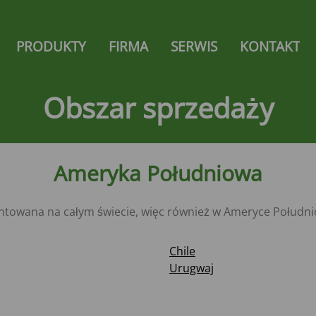
gation
PRODUKTY
FIRMA
SERWIS
KONTAKT
HNIKA
PRZYCZEPY SAMOZBIERAJĄCE
 ogumienia
Zelon
Obszar sprzedaży
Super-Vitesse
Giga-Vitesse
RNIKA
Magnon 8
Magnon 9
Ameryka Południowa
nika
Magnon 10
rnika
Magnon 11
nika
ntowana na całym świecie, więc również w Ameryce Południ
ersalny
PRZYCZEPA DO TRANSPORTU
wersalny
SIECZKI
Chile
Urugwaj
CZA
Giga-Trailer
czepa
PRZYCZEPA TAŚMOWA