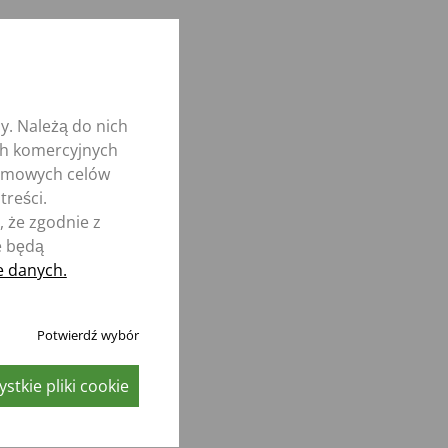
y. Należą do nich
ych komercyjnych
nimowych celów
treści.
 że zgodnie z
e będą
e danych.
Potwierdź wybór
stkie pliki cookie