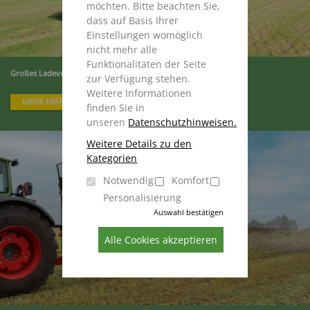
möchten. Bitte beachten Sie,
dass auf Basis Ihrer
Einstellungen womöglich
nicht mehr alle
Funktionalitäten der Seite
Großes Ladevolumen bei maximaler Effizienz
zur Verfügung stehen.
Weitere Informationen
MEHR ERFAHREN
finden Sie in
unseren
Datenschutzhinweisen.
Weitere Details zu den
Kategorien
Notwendig
Komfort
Personalisierung
Auswahl bestätigen
Alle Cookies akzeptieren