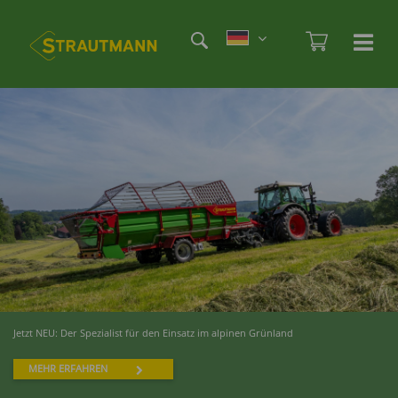
Direkt
Etag
zum
Admi
Ha
Haupt
Inhalt
öf
/
sc
Jetzt NEU: Der Spezialist für den Einsatz im alpinen Grünland
MEHR ERFAHREN