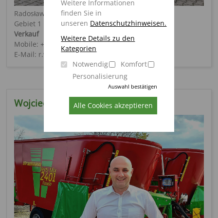
Weitere Informationen
finden Sie in
Radosław Wojtkowiak
unseren
Datenschutzhinweisen.
Gebiet 1
Verkauf
Weitere Details zu den
Mobile: +48 (0) 692 227 660
Kategorien
E-Mail: r.wojtkowiak@pol-strautmann.com
Notwendig
Komfort
Personalisierung
Auswahl bestätigen
Wojciech Fiertek
Alle Cookies akzeptieren