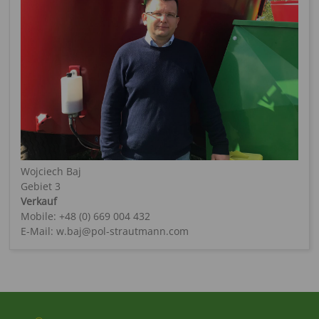
Wojciech Baj
Gebiet 3
Verkauf
Mobile: +48 (0) 669 004 432
E-Mail: w.baj@pol-strautmann.com