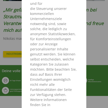
und für
die Steuerung unserer
„Mir gefallen die vielseitigen Tätigkeiten bei
kommerziellen
Strautmann. Ich habe bereits viel
Unternehmensziele
Verantwortung übernehmen dürfen und freue
notwendig sind, sowie
solche, die lediglich zu
mich auf weitere spannende Projekte"
anonymen Statistikzwecken,
Nikolas macht eine Ausbildung zum:
für Komforteinstellungen
oder zur Anzeige
personalisierter Inhalte
genutzt werden. Sie können
INDUSTRIEMECHANIKER
selbst entscheiden, welche
Kategorien Sie zulassen
möchten. Bitte beachten Sie,
dass auf Basis Ihrer
Einstellungen womöglich
nicht mehr alle
Funktionalitäten der Seite
zur Verfügung stehen.
Weitere Informationen
finden Sie in