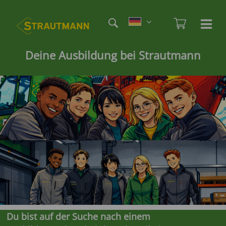
Direkt
Etag
zum
Admi
Ha
Haupt
Inhalt
öf
/
Deine Ausbildung bei Strautmann
sc
Du bist auf der Suche nach einem