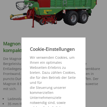
Magnon 8 - Enorme Ladeleistung bei
Cookie-Einstellungen
kompakter Bauweise!
Wir verwenden Cookies, um
Die Magnon-Baureihen sind bekannt für hohe
Ihnen ein optimales
Bergeleistungen und bestechen am Silo durch hohe
Webseiten-Erlebnis zu
Entladegeschwindigkeiten durch die bewährte schwenkbare
bieten. Dazu zählen Cookies,
Frontwand. Damit sind diese Ladewagengenerationen in
die für den Betrieb der Seite
puncto Durchsatz und Schlagkraft nicht zu übertreffen. Der
und für
Magnon 8 bringt diese Vorteile nun in kompakter Bauweise
die Steuerung unserer
mit sich.
kommerziellen
Unternehmensziele
Ladevolumen 32 – 40 m³ (nach DIN 11741)
notwendig sind, sowie
35 mm theoretische Schnittlänge