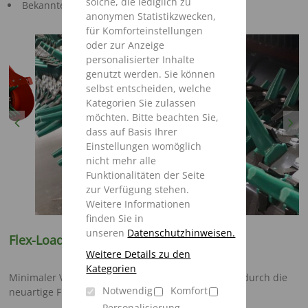
solche, die lediglich zu
Bekanntes Continuous-Flow-System
anonymen Statistikzwecken,
für Komforteinstellungen
oder zur Anzeige
personalisierter Inhalte
genutzt werden. Sie können
selbst entscheiden, welche
Kategorien Sie zulassen
möchten. Bitte beachten Sie,
Previous
Next
dass auf Basis Ihrer
Einstellungen womöglich
nicht mehr alle
Funktionalitäten der Seite
zur Verfügung stehen.
Weitere Informationen
finden Sie in
unseren
Datenschutzhinweisen.
Flex-Load Pick-up (optional)
Weitere Details zu den
Kategorien
Minimaler Verschleiß und beste Bodenanpassung durch die
Notwendig
Komfort
neuartige Flex-Load Pick-up mit Kunststoffzinken
Personalisierung