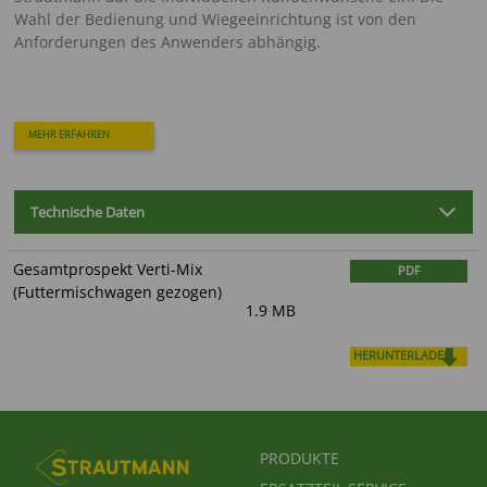
Wahl der Bedienung und Wiegeeinrichtung ist von den
Anforderungen des Anwenders abhängig.
MEHR ERFAHREN
Technische Daten
Gesamtprospekt Verti-Mix
PDF
(Futtermischwagen gezogen)
1.9 MB
HERUNTERLADEN
FUSSBEREICHSMENÜ
PRODUKTE