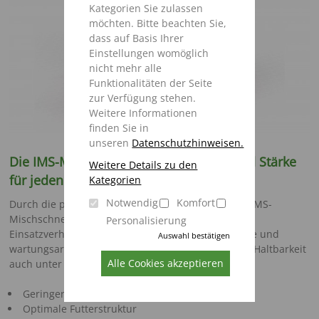
Kategorien Sie zulassen
möchten. Bitte beachten Sie,
dass auf Basis Ihrer
Einstellungen womöglich
nicht mehr alle
Funktionalitäten der Seite
zur Verfügung stehen.
Weitere Informationen
finden Sie in
unseren
Datenschutzhinweisen.
Die IMS-Mischschnecke – Variabilität und Stärke
Weitere Details zu den
für jeden Zweck
Kategorien
Notwendig
Komfort
Durch die patentierte Messerverstellung kann die IMS-
Mischschnecke jeweils optimal auf Ihre speziellen
Personalisierung
Einsatzverhältnisse eingestellt werden. Das robuste und
Auswahl bestätigen
wartungsarme Winkelgetriebe sorgt für eine lange Haltbarkeit
Alle Cookies akzeptieren
auch unter anspruchsvollen Bedingungen.
Geringerer Leistungsbedarf
Optimale Futterstruktur