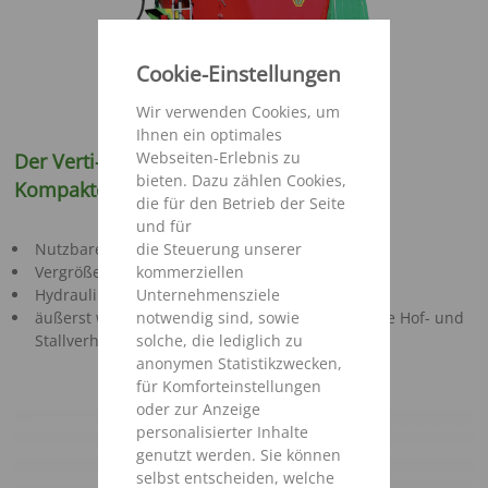
Cookie-Einstellungen
Wir verwenden Cookies, um
Ihnen ein optimales
Webseiten-Erlebnis zu
Der Verti-Mix Double Professional – Das
bieten. Dazu zählen Cookies,
Kompakte Wunderwerk
die für den Betrieb der Seite
und für
die Steuerung unserer
Nutzbares Mischvolumen 11,5 – 24,5 m³
kommerziellen
Vergrößerte Seitenschieber (+100mm)
Unternehmensziele
Hydraulik Routing
notwendig sind, sowie
äußerst wendige Maschine gerade auch für enge Hof- und
solche, die lediglich zu
Stallverhältnisse geeignet
anonymen Statistikzwecken,
für Komforteinstellungen
oder zur Anzeige
personalisierter Inhalte
genutzt werden. Sie können
selbst entscheiden, welche