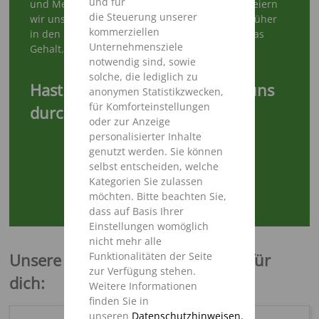
und für
und Mengen richtig zu dosieren: Gemeinsam feiern
die Steuerung unserer
wir unsere Erfolge, freitags geht es meistens früher
kommerziellen
in den Feierabend und natürlich stimmt hier das
Unternehmensziele
Gehalt.
notwendig sind, sowie
solche, die lediglich zu
Hast Du Lust bekommen, mit uns
anonymen Statistikzwecken,
für Komforteinstellungen
durchzustarten?
oder zur Anzeige
personalisierter Inhalte
genutzt werden. Sie können
selbst entscheiden, welche
Kategorien Sie zulassen
möchten. Bitte beachten Sie,
VIDEO ANSEHEN
dass auf Basis Ihrer
Einstellungen womöglich
nicht mehr alle
Funktionalitäten der Seite
Unsere offenen Stellenangebote für
zur Verfügung stehen.
dich:
Weitere Informationen
finden Sie in
unseren
Datenschutzhinweisen.