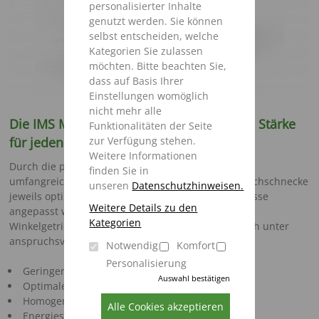
personalisierter Inhalte
genutzt werden. Sie können
selbst entscheiden, welche
Kategorien Sie zulassen
möchten. Bitte beachten Sie,
dass auf Basis Ihrer
Einstellungen womöglich
nicht mehr alle
Die IMS Mischschnecke – Variabilität und Stärke
Funktionalitäten der Seite
für jeden Zweck
zur Verfügung stehen.
Weitere Informationen
Durch die patentierte Messerverstellung und eine
finden Sie in
umfangreiche Zusatzausstattung kann die IMS-Mischschnecke
unseren
Datenschutzhinweisen.
jeweils optimal auf Ihre speziellen Einsatzverhältnisse
Weitere Details zu den
angepasst werden. Das robuste und wartungsarme
Kategorien
Winkelgetriebe sorgt für eine lange Haltbarkeit auch unter
anspruchsvollen Bedingungen.
Notwendig
Komfort
Personalisierung
Geringerer Leistungsbedarf
Auswahl bestätigen
Optimale Futterstruktur
Homogene Vermischung
Alle Cookies akzeptieren
Energiesparende, kurze Mischzeiten