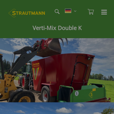
Direkt
Etag
zum
Admi
Ha
Haupt
Inhalt
öf
/
Verti-Mix Double K
sc