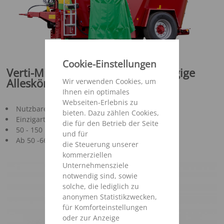
Cookie-Einstellungen
Verti-Mix Double K - Der leichtzügige
Alleskönner
Wir verwenden Cookies, um
Ihnen ein optimales
Webseiten-Erlebnis zu
Nutzbares Mischvolumen 13 - 21 m³
bieten. Dazu zählen Cookies,
Einzigartige Behälterform für niedrige Bauweise
die für den Betrieb der Seite
50 - 150 Kühe je Behälterfüllung
und für
Ab 50 -66 PS Leistungsbedarf (37 - 49 kW)
die Steuerung unserer
kommerziellen
Unternehmensziele
notwendig sind, sowie
solche, die lediglich zu
anonymen Statistikzwecken,
für Komforteinstellungen
oder zur Anzeige