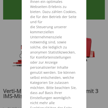
Ihnen ein optimales
Webseiten-Erlebnis zu
bieten. Dazu zählen Cookies,
VIDEO ANSEHEN
die für den Betrieb der Seite
und für
die Steuerung unserer
kommerziellen
Unternehmensziele
notwendig sind, sowie
solche, die lediglich zu
anonymen Statistikzwecken,
für Komforteinstellungen
oder zur Anzeige
personalisierter Inhalte
genutzt werden. Sie können
selbst entscheiden, welche
Kategorien Sie zulassen
möchten. Bitte beachten Sie,
Verti-Mix Triple - Besser mischen mit 3
dass auf Basis Ihrer
IMS-Mischschnecken
Einstellungen womöglich
nicht mehr alle
Funktionalitäten der Seite