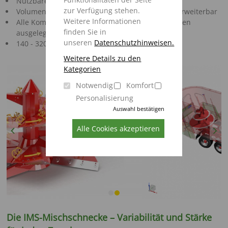
Nutzbares Mischvolumen 28,5 m³ - 45,0 m³
zur Verfügung stehen.
Volumen durch 180 mm und 360 mm Aufsätze erweiterbar
Weitere Informationen
Alle Komponenten sind auf das maximale Volumen
finden Sie in
ausgelegt
unseren
Datenschutzhinweisen.
140 - 320 Kühe je Behälterfüllung
Weitere Details zu den
Kategorien
Notwendig
Komfort
Personalisierung
Auswahl bestätigen
Alle Cookies akzeptieren
Previous
Next
Die IMS-Mischschnecke – Variabilität und Stärke