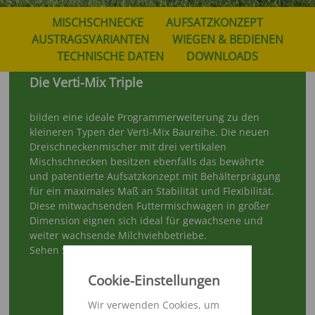
MISCHSCHNECKE
AUFSATZKONZEPT
AUSTRAGSVARIANTEN
WIEGEN & BEDIENEN
TECHNISCHE DATEN
DOWNLOADS
Die Verti-Mix Triple
bilden eine ideale Programmerweiterung zu den
kleineren Typen der Verti-Mix Baureihe. Die neuen
Dreischneckenmischer mit drei vertikalen
Mischschnecken besitzen ebenfalls das bewährte
und patentierte Aufsatzkonzept mit Behälterprägung
für ein maximales Maß an Stabilität und Flexibilität.
Diese mitwachsenden Futtermischwagen in großer
Dimension eignen sich ideal für gewachsene und
weiter wachsende Milchviehbetriebe.
Sehen Sie hier den Verti-mix Triple im Einsatz!
Cookie-Einstellungen
Wir verwenden Cookies, um