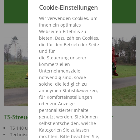
Cookie-Einstellungen
VIDEO ANSEHEN
Wir verwenden Cookies, um
Ihnen ein optimales
Webseiten-Erlebnis zu
bieten. Dazu zählen Cookies,
die für den Betrieb der Seite
und für
die Steuerung unserer
kommerziellen
Unternehmensziele
notwendig sind, sowie
solche, die lediglich zu
anonymen Statistikzwecken,
für Komforteinstellungen
oder zur Anzeige
personalisierter Inhalte
TS-Streuer – Leistungsstark und robust
genutzt werden. Sie können
selbst entscheiden, welche
TS 140 und 160
Kategorien Sie zulassen
Technisches Gesamtgewicht 14-16 t
möchten. Bitte beachten Sie,