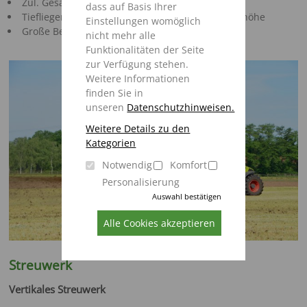
Zul. Gesamtgewicht 13-14 t
dass auf Basis Ihrer
Tiefliegender Schwerpunkt und niedrige Beladehöhe
Einstellungen womöglich
Große Bereifung für geringen Rollwiderstand
nicht mehr alle
Funktionalitäten der Seite
zur Verfügung stehen.
Weitere Informationen
finden Sie in
unseren
Datenschutzhinweisen.
Weitere Details zu den
Kategorien
Notwendig
Komfort
Personalisierung
Auswahl bestätigen
Alle Cookies akzeptieren
Streuwerk
Vertikales Streuwerk