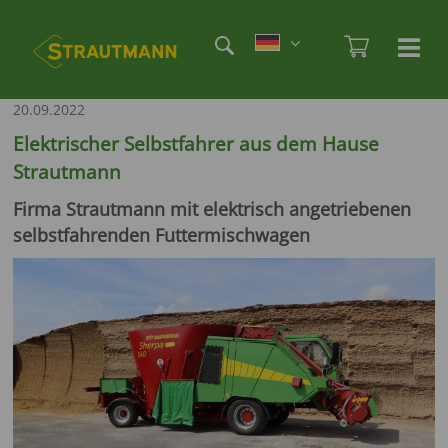
Direkt
Etag
zum
Admi
Ha
Haupt
Inhalt
öf
/
20.09.2022
sc
Elektrischer Selbstfahrer aus dem Hause
Strautmann
Firma Strautmann mit elektrisch angetriebenen
selbstfahrenden Futtermischwagen