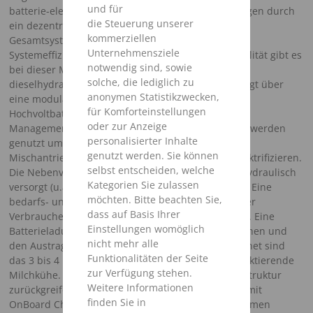
und für
batterie-elektrische selbstfahrende Futtermischwagen durch
die Steuerung unserer
ein dezentrales Antriebskonzept aus, womit das
kommerziellen
Gesamtsystem hinsichtlich Leistungsfähigkeit und
Unternehmensziele
Systemeffizienz erhöht wird. Hinsichtlich Funktionalität gibt es
notwendig sind, sowie
bei dieser Maschine keine Einschränkung zur
solche, die lediglich zu
dieselhydraulischen Ausführung. Das System verfügt über
anonymen Statistikzwecken,
eine modular aufgebaute, flüssigkeitsgekühlte
für Komforteinstellungen
Hochvoltbatterie mit einem innovativem Batterie-
oder zur Anzeige
Management-System. Drei der vier Elektromotoren werden
personalisierter Inhalte
genutzt um die leistungsintensiven Verbraucher –
genutzt werden. Sie können
Mischantrieb, Fahrantrieb und Fräsantrieb – zu elektrifizieren.
selbst entscheiden, welche
Die Nebenverbraucher werden weiterhin elektro-hydraulisch
Kategorien Sie zulassen
versorgt (u.a. Lenkung, Ansteuerung der Austräge). Eine
möchten. Bitte beachten Sie,
bedarfs- und leistungsgeregelte Ansteuerung dieser
dass auf Basis Ihrer
Verbraucher trägt zur höheren Gesamteffizienz bei. Eine
Einstellungen womöglich
Batterieladung ermöglicht die Entnahme, das Mischen und
nicht mehr alle
den Austrag von bis zu 16 Tonnen TMR. Umgerechnet sind
Funktionalitäten der Seite
das 3 bis 4 Mischungen für insgesamt bis zu 300 laktierende
zur Verfügung stehen.
Milchkühe. Um auf vielfach vorhandene Ladeinfrastruktur
Weitere Informationen
zurückgreifen zu können, ist die Maschine sowohl mit
finden Sie in
OnBoard Charger wie auch mit einem CCS2- konformen