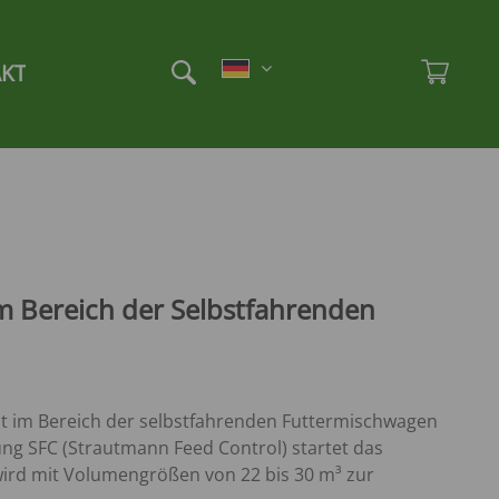
Et
Ad
KT
im Bereich der Selbstfahrenden
ept im Bereich der selbstfahrenden Futtermischwagen
ng SFC (Strautmann Feed Control) startet das
ird mit Volumengrößen von 22 bis 30 m³ zur