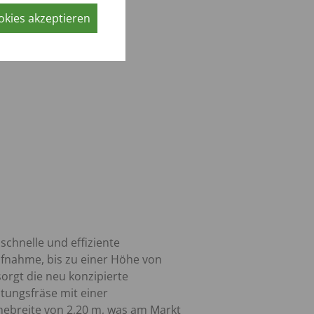
okies akzeptieren
 schnelle und effiziente
fnahme, bis zu einer Höhe von
sorgt die neu konzipierte
tungsfräse mit einer
ebreite von 2,20 m, was am Markt