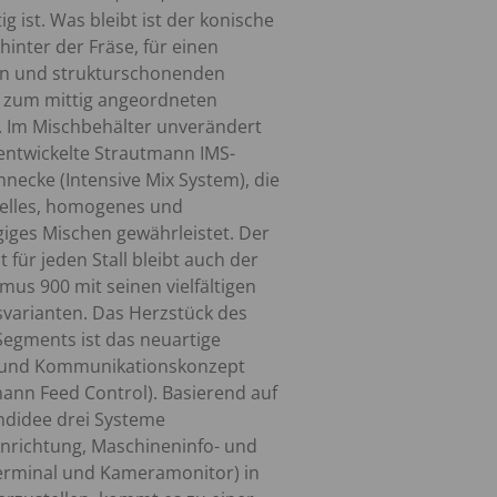
ig ist. Was bleibt ist der konische
 hinter der Fräse, für einen
en und strukturschonenden
s zum mittig angeordneten
. Im Mischbehälter unverändert
entwickelte Strautmann IMS-
necke (Intensive Mix System), die
nelles, homogenes und
giges Mischen gewährleistet. Der
t für jeden Stall bleibt auch der
mus 900 mit seinen vielfältigen
varianten. Das Herzstück des
egments ist das neuartige
 und Kommunikationskonzept
ann Feed Control). Basierend auf
ndidee drei Systeme
nrichtung, Maschineninfo- und
erminal und Kameramonitor) in