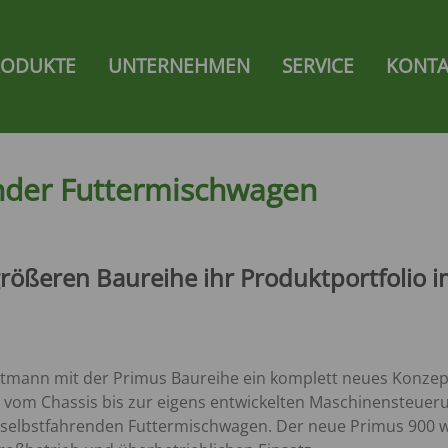
gation
RODUKTE
UNTERNEHMEN
SERVICE
KONTA
LADEWAGEN
AKTUELLES
SHOP
AGEN
Ambion
Messen
Strautmann Collection Shop
Ambion 2 Alpline
Aktuelles
sarbeiten
g
Zelon
nder Futtermischwagen
Super-Vitesse
VERSALSTREUER
Giga-Vitesse
Magnon 8
nt /
rößeren Baureihe ihr Produktportfolio 
Magnon 9
Magnon 10
ent
Magnon 11
HÄCKSEL-TRANSPORTWAGEN
trautmann mit der Primus Baureihe ein komplett neues Konz
 vom Chassis bis zur eigens entwickelten Maschinensteueru
TENKIPPER
Giga-Trailer
elbstfahrenden Futtermischwagen. Der neue Primus 900 w