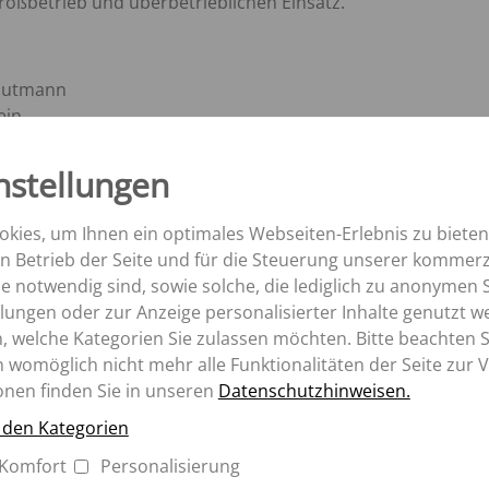
K
roßbetrieb und überbetrieblichen Einsatz.
ROLLBANDWAGEN
TK
SZK
Aperion
MK
rautmann
ein,
g im
Mit der
nstellungen
h die
s SFC
kies, um Ihnen ein optimales Webseiten-Erlebnis zu bieten
rimus
en Betrieb der Seite und für die Steuerung unserer kommerz
ung,
 notwendig sind, sowie solche, die lediglich zu anonymen S
nd
lungen oder zur Anzeige personalisierter Inhalte genutzt w
tattet
, welche Kategorien Sie zulassen möchten. Bitte beachten Si
eb
n womöglich nicht mehr alle Funktionalitäten der Seite zur 
 neue
onen finden Sie in unseren
Datenschutzhinweisen.
u den Kategorien
,
Komfort
Personalisierung
Die