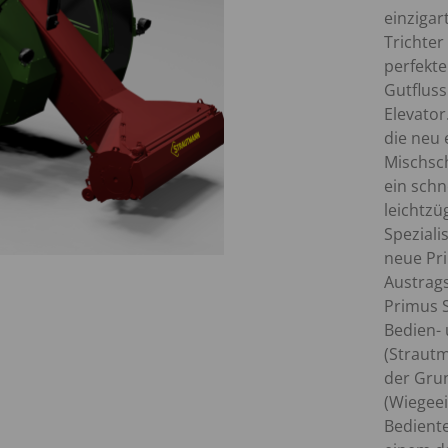
einzigart
Trichter
perfekt
Gutflus
Elevator
die neu 
Mischsch
ein sch
leichtzü
Spezialis
neue Pri
Austrags
Primus S
Bedien-
(Strautm
der Gru
(Wiegeei
Bedient