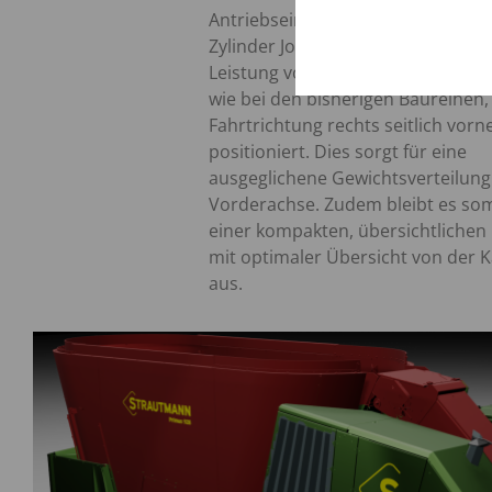
Antriebseinheit besteht aus einem
Zylinder John Deere Motor und ei
Leistung von 206 KW. Der Motor bl
wie bei den bisherigen Baureihen, 
Fahrtrichtung rechts seitlich vorn
positioniert. Dies sorgt für eine
ausgeglichene Gewichtsverteilung
Vorderachse. Zudem bleibt es som
einer kompakten, übersichtlichen 
mit optimaler Übersicht von der 
aus.