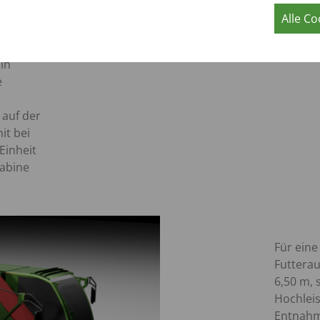
 6
Alle Co
ner
eibt,
in
e
 auf der
it bei
Einheit
Kabine
Für eine
Futterau
6,50 m, 
Hochleis
Entnahm