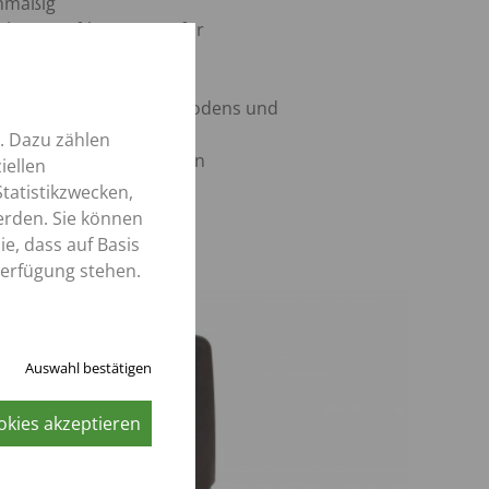
nmäßig
chtete Softkey-Tasten für
nehme Bedienung
ale Kontrolle des
eprozesses, des Kratzbodens und
usatzfunktionen
. Dazu zählen
rierte Abladeautomatiken
iellen
chtern die Bedienung
tatistikzwecken,
erden. Sie können
e, dass auf Basis
Verfügung stehen.
Auswahl bestätigen
okies akzeptieren