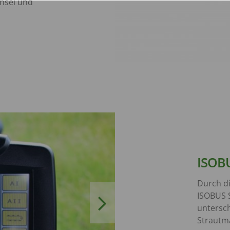
hsel und
ISOB
Durch di
ISOBUS 
Next
untersch
Strautm