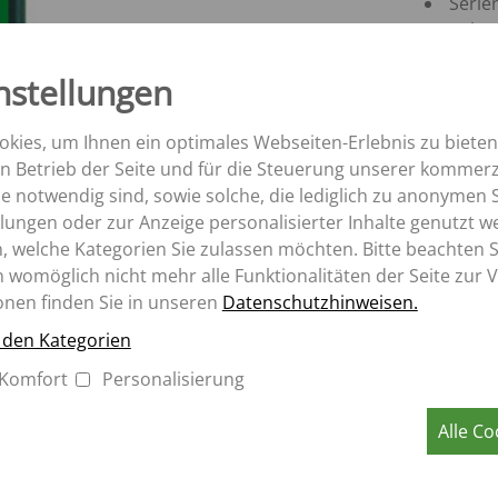
K
Serie
ROLLBANDWAGEN
TK
Beleu
SZK
Aperion
ange
MK
nstellungen
Optim
Ablad
der Z
kies, um Ihnen ein optimales Webseiten-Erlebnis zu bieten
Integ
en Betrieb der Seite und für die Steuerung unserer kommerz
erlei
 notwendig sind, sowie solche, die lediglich zu anonymen S
lungen oder zur Anzeige personalisierter Inhalte genutzt w
, welche Kategorien Sie zulassen möchten. Bitte beachten Si
n womöglich nicht mehr alle Funktionalitäten der Seite zur 
onen finden Sie in unseren
Datenschutzhinweisen.
u den Kategorien
Komfort
Personalisierung
Alle Co
möglich