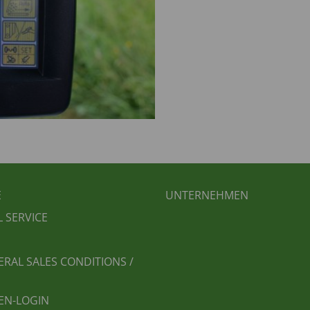
BEREICHSMENÜ
FUSSBEREICH 2
E
UNTERNEHMEN
L SERVICE
ERAL SALES CONDITIONS /
EN-LOGIN