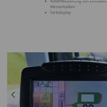
Außenbedienung von Knickdeic
Messerbalken
Farbdisplay
Previous