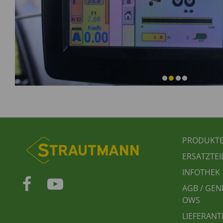
FUSS
PRODUKT
ERSATZTEI
INFOTHEK
AGB / GEN
OWS
LIEFERANT