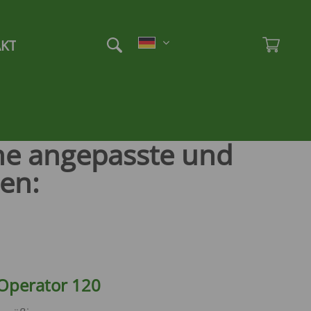
Et
Ad
KT
ne angepasste und
en:
 Operator 120