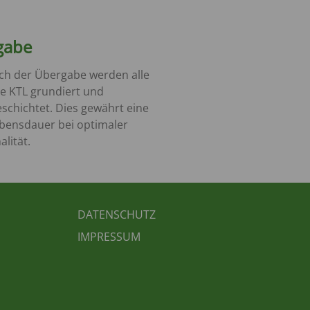
gabe
ch der Übergabe werden alle
le KTL grundiert und
schichtet. Dies gewährt eine
ebensdauer bei optimaler
alität.
FUSSBEREICH 3
DATENSCHUTZ
IMPRESSUM