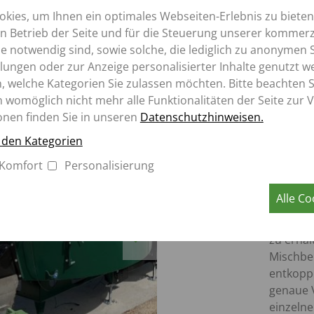
K
ROLLBANDWAGEN
um PC.
kies, um Ihnen ein optimales Webseiten-Erlebnis zu bieten
TK
en Betrieb der Seite und für die Steuerung unserer kommerz
SZK
Aperion
 notwendig sind, sowie solche, die lediglich zu anonymen S
MK
lungen oder zur Anzeige personalisierter Inhalte genutzt w
, welche Kategorien Sie zulassen möchten. Bitte beachten Si
n womöglich nicht mehr alle Funktionalitäten der Seite zur 
onen finden Sie in unseren
Datenschutzhinweisen.
u den Kategorien
Komfort
Personalisierung
Berüh
Alle Co
Um kein
Verwieg
Next
zu erhal
Mischbe
entkoppe
genaue 
einzeln