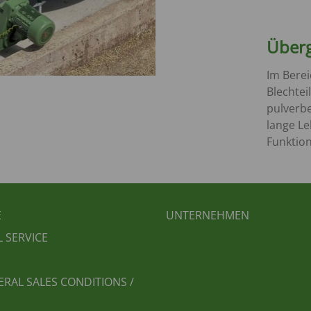
Über
Im Berei
Blechtei
pulverbe
lange L
Funktion
BEREICHSMENÜ
FUSSBEREICH 2
E
UNTERNEHMEN
L SERVICE
ERAL SALES CONDITIONS /