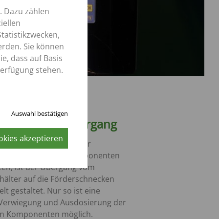
. Dazu zählen
iellen
tatistikzwecken,
erden. Sie können
e, dass auf Basis
Verfügung stehen.
Auswahl bestätigen
rungsloser Übergang
okies akzeptieren
e Verfälschungen bei der
ung der einzelnen Komponenten
ten, ist der Übergang vom
hälter auf die Förderschnecken
lt gestaltet. Nur so ist eine
Verwiegung und Ausdosierung der
en Komponenten möglich.