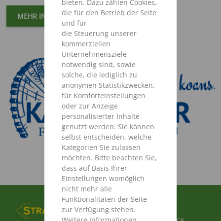
bieten. Dazu zählen Cookies,
die für den Betrieb der Seite
MEHR INFORMATIONEN
und für
die Steuerung unserer
kommerziellen
Unternehmensziele
notwendig sind, sowie
solche, die lediglich zu
anonymen Statistikzwecken,
für Komforteinstellungen
oder zur Anzeige
personalisierter Inhalte
genutzt werden. Sie können
selbst entscheiden, welche
Kategorien Sie zulassen
möchten. Bitte beachten Sie,
dass auf Basis Ihrer
Einstellungen womöglich
nicht mehr alle
Funktionalitäten der Seite
FUSSBEREICHSMENÜ
PRODUKTE
zur Verfügung stehen.
Weitere Informationen
ERSATZTEIL SERVICE