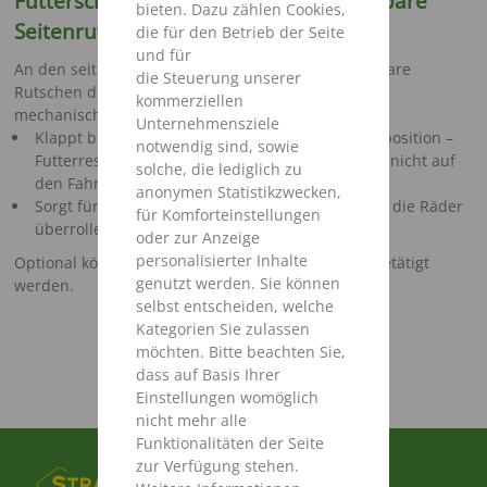
Futterschonende Ablage über verstellbare
bieten. Dazu zählen Cookies,
Seitenrutschen
die für den Betrieb der Seite
und für
An den seitlichen Austrägen unterstützen einstellbare
die Steuerung unserer
Rutschen die Futterablage Die von der Schiebertür
kommerziellen
mechanisch betätigte Seitenrutsche
Unternehmensziele
Klappt bei geschlossenem Schieber in die Ruheposition –
notwendig sind, sowie
Futterreste rutschen auf den Schwad und fallen nicht auf
solche, die lediglich zu
den Fahrweg
anonymen Statistikzwecken,
Sorgt für Futterablage außerhalb der Fahrspur – die Räder
für Komforteinstellungen
überrollen das abgelegte Futter nicht
oder zur Anzeige
personalisierter Inhalte
Optional können die Seitenrutschen hydraulisch betätigt
genutzt werden. Sie können
werden.
selbst entscheiden, welche
Kategorien Sie zulassen
möchten. Bitte beachten Sie,
dass auf Basis Ihrer
Einstellungen womöglich
nicht mehr alle
Funktionalitäten der Seite
zur Verfügung stehen.
FUSSBEREICHSMENÜ
PRODUKTE