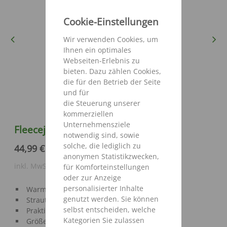
Cookie-Einstellungen
Previous
Next
Wir verwenden Cookies, um
Ihnen ein optimales
Webseiten-Erlebnis zu
bieten. Dazu zählen Cookies,
die für den Betrieb der Seite
und für
die Steuerung unserer
kommerziellen
Unternehmensziele
Fleecejacke Herren
notwendig sind, sowie
solche, die lediglich zu
44,99 €
anonymen Statistikzwecken,
inkl. MwSt. zzgl. Versandkosten
für Komforteinstellungen
oder zur Anzeige
personalisierter Inhalte
Warme Fleecejacke
genutzt werden. Sie können
Strautmann Bestickung auf der linken Brust
selbst entscheiden, welche
Praktische Seitentaschen mit Reißverschluss
Kategorien Sie zulassen
Größe S - 4XL